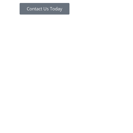
Contact Us Today