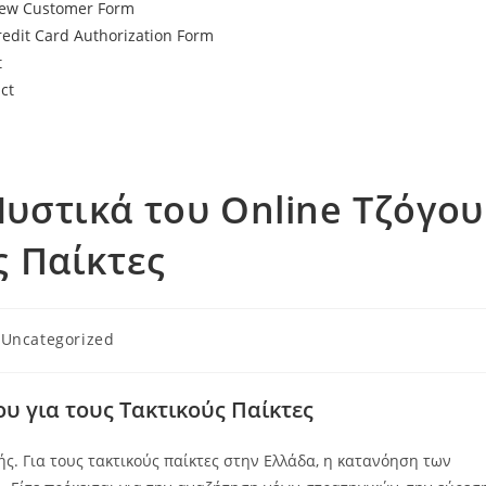
ew Customer Form
redit Card Authorization Form
t
ct
υστικά του Online Τζόγου
ς Παίκτες
Uncategorized
υ για τους Τακτικούς Παίκτες
ής. Για τους τακτικούς παίκτες στην Ελλάδα, η κατανόηση των