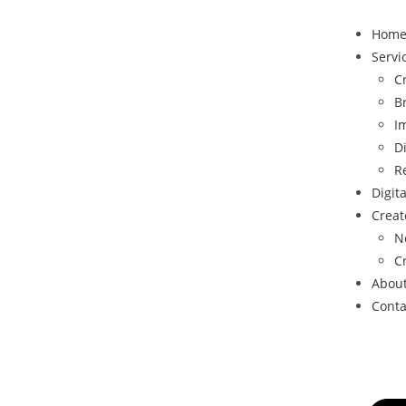
Hom
Servi
C
B
I
Di
R
Digit
Creat
N
C
Abou
Conta