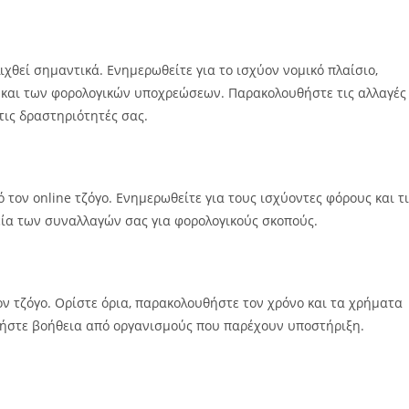
λιχθεί σημαντικά. Ενημερωθείτε για το ισχύον νομικό πλαίσιο,
αι των φορολογικών υποχρεώσεων. Παρακολουθήστε τις αλλαγές
τις δραστηριότητές σας.
 τον online τζόγο. Ενημερωθείτε για τους ισχύοντες φόρους και τι
εία των συναλλαγών σας για φορολογικούς σκοπούς.
 τζόγο. Ορίστε όρια, παρακολουθήστε τον χρόνο και τα χρήματα
ητήστε βοήθεια από οργανισμούς που παρέχουν υποστήριξη.