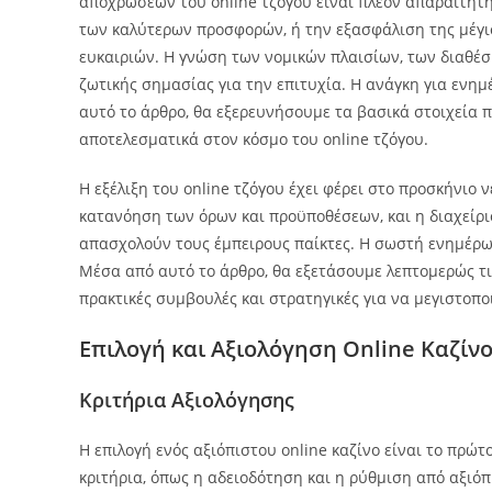
αποχρώσεων του online τζόγου είναι πλέον απαραίτητη
των καλύτερων προσφορών, ή την εξασφάλιση της μέγι
ευκαιριών. Η γνώση των νομικών πλαισίων, των διαθέσ
ζωτικής σημασίας για την επιτυχία. Η ανάγκη για ενη
αυτό το άρθρο, θα εξερευνήσουμε τα βασικά στοιχεία π
αποτελεσματικά στον κόσμο του online τζόγου.
Η εξέλιξη του online τζόγου έχει φέρει στο προσκήνιο 
κατανόηση των όρων και προϋποθέσεων, και η διαχείρι
απασχολούν τους έμπειρους παίκτες. Η σωστή ενημέρωση
Μέσα από αυτό το άρθρο, θα εξετάσουμε λεπτομερώς τι
πρακτικές συμβουλές και στρατηγικές για να μεγιστοπο
Επιλογή και Αξιολόγηση Online Καζίν
Κριτήρια Αξιολόγησης
Η επιλογή ενός αξιόπιστου online καζίνο είναι το πρ
κριτήρια, όπως η αδειοδότηση και η ρύθμιση από αξιόπ