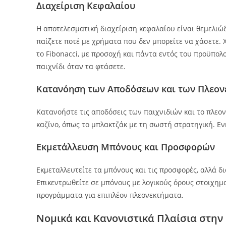
Διαχείριση Κεφαλαίου
Η αποτελεσματική διαχείριση κεφαλαίου είναι θεμελιώ
παίζετε ποτέ με χρήματα που δεν μπορείτε να χάσετε.
το Fibonacci, με προσοχή και πάντα εντός του προϋπολ
παιχνίδι όταν τα φτάσετε.
Κατανόηση των Αποδόσεων και των Πλεον
Κατανοήστε τις αποδόσεις των παιχνιδιών και το πλεον
καζίνο, όπως το μπλακτζάκ με τη σωστή στρατηγική. Εν
Εκμετάλλευση Μπόνους και Προσφορών
Εκμεταλλευτείτε τα μπόνους και τις προσφορές, αλλά δ
Επικεντρωθείτε σε μπόνους με λογικούς όρους στοιχημ
προγράμματα για επιπλέον πλεονεκτήματα.
Νομικά και Κανονιστικά Πλαίσια στην