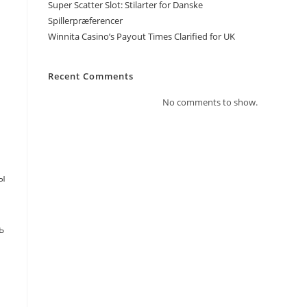
Super Scatter Slot: Stilarter for Danske
Spillerpræferencer
Winnita Casino’s Payout Times Clarified for UK
Recent Comments
No comments to show.
сы
ь