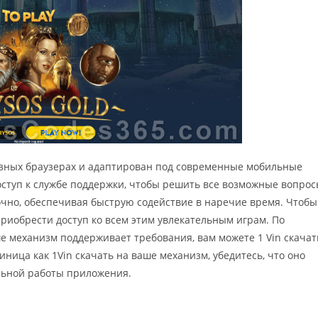
азных браузерах и адаптирован под современные мобильные
оступ к службе поддержки, чтобы решить все возможные вопро
очно, обеспечивая быструю содействие в наречие время. Чтобы
приобрести доступ ко всем этим увлекательным играм. По
ше механизм поддерживает требования, вам можете 1 Vin скачат
ница как 1Vin скачать на ваше механизм, убедитесь, что оно
льной работы приложения.