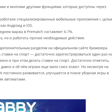
ами и многими другими функциями, которые доступны через
азработали специализированные мобильные приложения с цель
как Андроид и iOS.
днем маржа в Prematch составляет 6-7%.
ь, но и работать прочие необходимые действия.
 дополнительным разделом на официальном сайте букмекера.
ть ставки на спорт — достаточно зарегистрироваться один раз н
ино и при этом делать ставки на спорт. Достаточно отметить,
 давно и об нём игроки еще мало союз знают. Но несмотря на
N постоянно развивается, улучшается в плане уборная игры в
и автоматами.