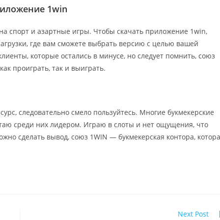
риложение 1win
 на спорт и азартные игры. Чтобы скачать приложение 1win,
агрузки, где вам сможете выбрать версию с целью вашей
иенты, которые остались в минусе, но следует помнить, союз
ак проиграть, так и выиграть.
сурс, следовательно смело пользуйтесь. Многие букмекерские
таю среди них лидером. Играю в слоты и нет ощущения, что
ожно сделать вывод, союз 1WIN — букмекерская контора, котор
Next Post