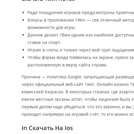
Ради поощрения игроков предусмотрены приятны
Бонусы в приложении 1Win — сие отличный мето
возможности для игры.
Данное делает 1Вин одним изо наиболее доступны
ставок на спорт.
Играю в слоты и только через мой труп ощущения,
Чтобы форма входа появилась на экране, нужно зай
расположенную в верху сайта справа.
Причина — политика Google, запрещающая размещен
через официальный веб-сайт 1win. Онлайн-казино 1
комиссией Кюрасао. В некоторых странах, где азарт
ежели местные органы хотят, чтобы лицензия была л
первым делом надо убедиться, что это законно, и вы
приходит напрямую на игровой счёт, то его можно ис
In Скачать На Ios