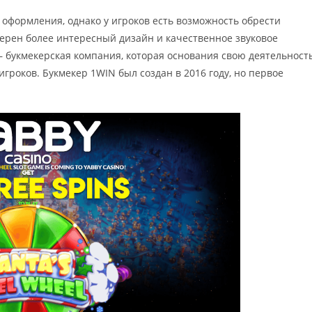
оформления, однако у игроков есть возможность обрести
ерен более интересный дизайн и качественное звуковое
букмекерская компания, которая основания свою деятельност
игроков. Букмекер 1WIN был создан в 2016 году, но первое