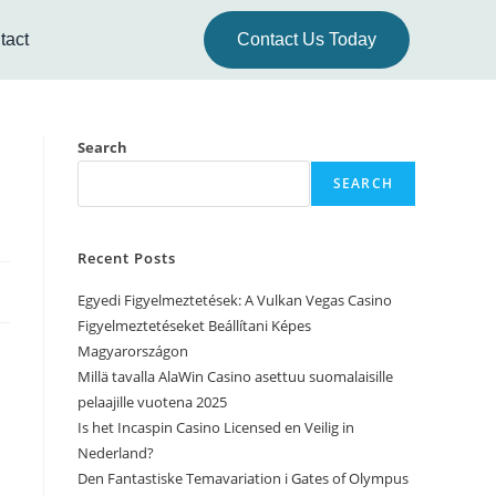
tact
Contact Us Today
Search
SEARCH
Recent Posts
Egyedi Figyelmeztetések: A Vulkan Vegas Casino
Figyelmeztetéseket Beállítani Képes
Magyarországon
Millä tavalla AlaWin Casino asettuu suomalaisille
pelaajille vuotena 2025
Is het Incaspin Casino Licensed en Veilig in
Nederland?
Den Fantastiske Temavariation i Gates of Olympus