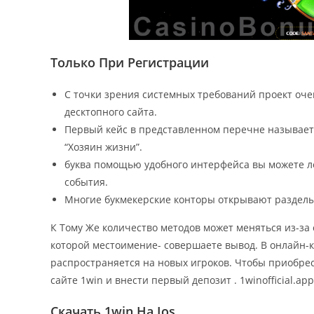
Только При Регистрации
С точки зрения системных требований проект оче
десктопного сайта.
Первый кейс в представленном перечне называет
“Хозяин жизни”.
буква помощью удобного интерфейса вы можете л
события.
Многие букмекерские конторы открывают разделы 
К Тому Же количество методов может меняться из-за
которой местоимение- совершаете вывод. В онлайн-
распространяется на новых игроков. Чтобы приобре
сайте 1win и внести первый депозит . 1winofficial
Скачать 1win На Ios