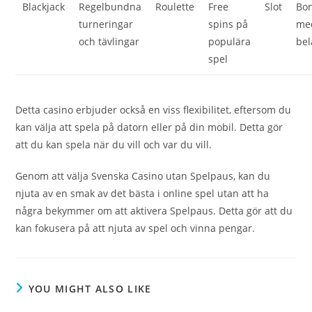
Blackjack
Regelbundna
Roulette
Free
Slot
Bo
turneringar
spins på
me
och tävlingar
populära
bel
spel
Detta casino erbjuder också en viss flexibilitet, eftersom du
kan välja att spela på datorn eller på din mobil. Detta gör
att du kan spela när du vill och var du vill.
Genom att välja Svenska Casino utan Spelpaus, kan du
njuta av en smak av det bästa i online spel utan att ha
några bekymmer om att aktivera Spelpaus. Detta gör att du
kan fokusera på att njuta av spel och vinna pengar.
YOU MIGHT ALSO LIKE