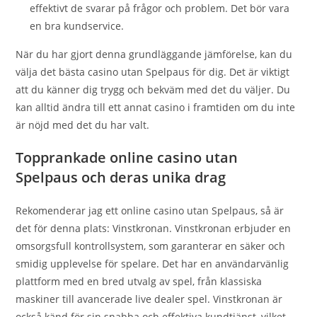
effektivt de svarar på frågor och problem. Det bör vara
en bra kundservice.
När du har gjort denna grundläggande jämförelse, kan du
välja det bästa casino utan Spelpaus för dig. Det är viktigt
att du känner dig trygg och bekväm med det du väljer. Du
kan alltid ändra till ett annat casino i framtiden om du inte
är nöjd med det du har valt.
Topprankade online casino utan
Spelpaus och deras unika drag
Rekomenderar jag ett online casino utan Spelpaus, så är
det för denna plats: Vinstkronan. Vinstkronan erbjuder en
omsorgsfull kontrollsystem, som garanterar en säker och
smidig upplevelse för spelare. Det har en användarvänlig
plattform med en bred utvalg av spel, från klassiska
maskiner till avancerade live dealer spel. Vinstkronan är
också känd för sin snabba och effektiva kundtjänst, vilket