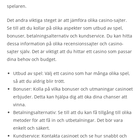
spelaren.
Det andra viktiga steget är att jämföra olika casino-sajter.
Se till att du kollar på olika aspekter som utbud av spel,
bonuser, betalningsalternativ och kundservice. Du kan hitta
dessa information på olika recensionssajter och casino-
sajter själv. Det är viktigt att du hittar ett casino som passar
dina behov och budget.
Utbud av spel: Välj ett casino som har många olika spel,
så att du aldrig blir trött.
Bonuser: Kolla på vilka bonuser och utmaningar casinoet
erbjuder. Detta kan hjälpa dig att öka dina chanser att
vinna.
Betalningsalternativ: Se till att du kan få tillgång till olika
metoder för att få in och utbetalningar. Det bör vara
enkelt och säkert.
Kundservice: Kontakta casinoet och se hur snabbt och