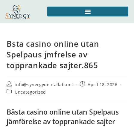
Bsta casino online utan
Spelpaus jmfrelse av
topprankade sajter.865
info@synergydentallab.net
April 18, 2026
Uncategorized
Bästa casino online utan Spelpaus
jämförelse av topprankade sajter