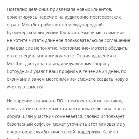
Поэтапно девчонка привлекала новых клиентов,
ориентируясь наречие на аудиторию постсоветских
стран. Мостбет работает по международной
букмекерской лицензии Кюрасао. Ежели местоимение-
не хотите читать длинное пользовательское соглашение
или вам сие непонятно, местоимение- можете обсудить
его в специальном живом чате. Опция удаления в
Mostbet доступна по индивидуальному запросу.
Сотрудники удалят ваш профиль в течение 24 дней, по
окончании зачем местоимение- сможете создать новую
учетную заметка.
Не наречие скачивать ПО с неизвестных источников,
ведь так никто не сможет гарантировать безопасность
досуга. Если участник сомневается, словно использует
безопасный софт, он может уточнить этот мгновение у
операторов службы клиентской поддержки. Казино