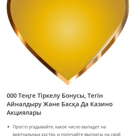
000 Теңге Тіркелу Бонусы, Тегін
Айналдыру Және Басқа Да Казино
Акциялары
Просто угадывайте, какое число выпадет на
виртуальных костях, и получайте выплаты на свой