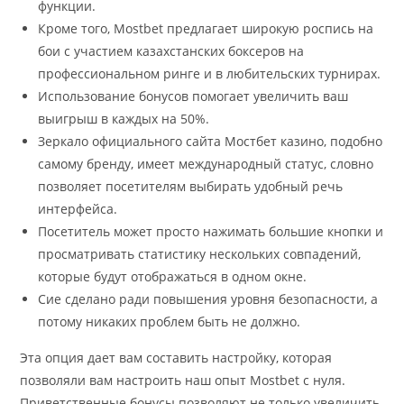
функции.
Кроме того, Mostbet предлагает широкую роспись на
бои с участием казахстанских боксеров на
профессиональном ринге и в любительских турнирах.
Использование бонусов помогает увеличить ваш
выигрыш в каждых на 50%.
Зеркало официального сайта Мостбет казино, подобно
самому бренду, имеет международный статус, словно
позволяет посетителям выбирать удобный речь
интерфейса.
Посетитель может просто нажимать большие кнопки и
просматривать статистику нескольких совпадений,
которые будут отображаться в одном окне.
Сие сделано ради повышения уровня безопасности, а
потому никаких проблем быть не должно.
Эта опция дает вам составить настройку, которая
позволяли вам настроить наш опыт Mostbet с нуля.
Приветственные бонусы позволяют не только увеличить