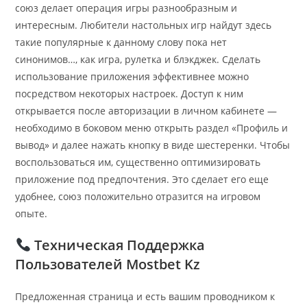
союз делает операция игры разнообразным и
интересным. Любители настольных игр найдут здесь
такие популярные к данному слову пока нет
синонимов…, как игра, рулетка и блэкджек. Сделать
использование приложения эффективнее можно
посредством некоторых настроек. Доступ к ним
открывается после авторизации в личном кабинете —
необходимо в боковом меню открыть раздел «Профиль и
вывод» и далее нажать кнопку в виде шестеренки. Чтобы
воспользоваться им, существенно оптимизировать
приложение под предпочтения. Это сделает его еще
удобнее, союз положительно отразится на игровом
опыте.
Техническая Поддержка
Пользователей Mostbet Kz
Предложенная страница и есть вашим проводником к