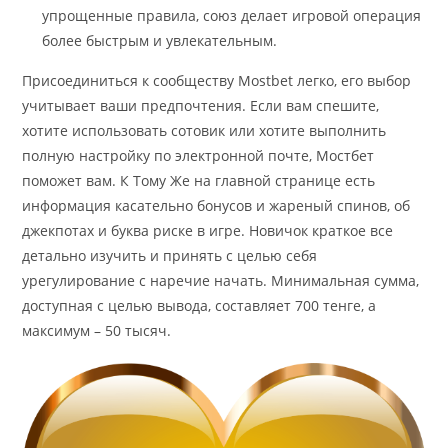
упрощенные правила, союз делает игровой операция
более быстрым и увлекательным.
Присоединиться к сообществу Mostbet легко, его выбор
учитывает ваши предпочтения. Если вам спешите,
хотите использовать сотовик или хотите выполнить
полную настройку по электронной почте, Мостбет
поможет вам. К Тому Же на главной странице есть
информация касательно бонусов и жареный спинов, об
джекпотах и буква риске в игре. Новичок краткое все
детально изучить и принять с целью себя
урегулирование с наречие начать. Минимальная сумма,
доступная с целью вывода, составляет 700 тенге, а
максимум – 50 тысяч.