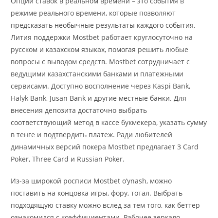
Опции ставок в реальном времени – это события в
режиме реального времени, которые позволяют
предсказать необычные результаты каждого события.
Лития поддержки Mostbet работает круглосуточно на
русском и казахском языках, помогая решить любые
вопросы с выводом средств. Mostbet сотрудничает с
ведущими казахстанскими банками и платежными
сервисами. Доступно восполнение через Kaspi Bank,
Halyk Bank, Jusan Bank и другие местные банки. Для
внесения депозита достаточно выбрать
соответствующий метод в кассе букмекера, указать сумму
в тенге и подтвердить платеж. Ради любителей
динамичных версий покера Mostbet предлагает 3 Card
Poker, Three Card и Russian Poker.
Из-за широкой росписи Mostbet o’ynash, можно
поставить на концовка игры, фору, тотал. Выбрать
подходящую ставку можно вслед за тем того, как беттер
ознакомился с коэффициентами. Рабочее зеркало