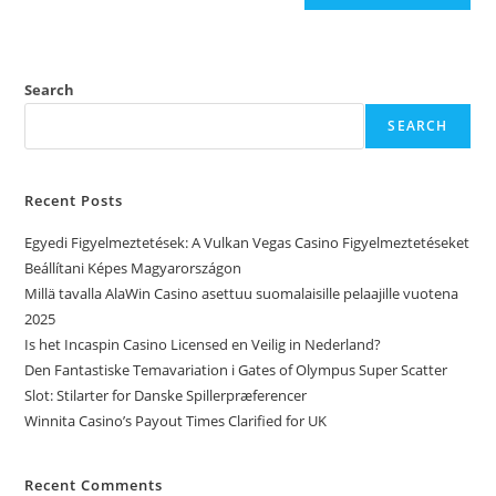
Search
SEARCH
Recent Posts
Egyedi Figyelmeztetések: A Vulkan Vegas Casino Figyelmeztetéseket
Beállítani Képes Magyarországon
Millä tavalla AlaWin Casino asettuu suomalaisille pelaajille vuotena
2025
Is het Incaspin Casino Licensed en Veilig in Nederland?
Den Fantastiske Temavariation i Gates of Olympus Super Scatter
Slot: Stilarter for Danske Spillerpræferencer
Winnita Casino’s Payout Times Clarified for UK
Recent Comments