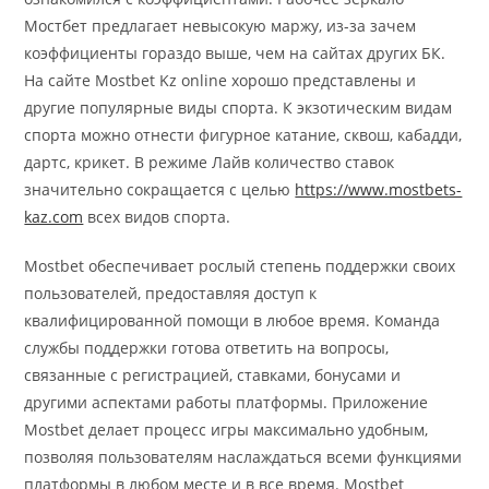
Мостбет предлагает невысокую маржу, из-за зачем
коэффициенты гораздо выше, чем на сайтах других БК.
На сайте Mostbet Kz online хорошо представлены и
другие популярные виды спорта. К экзотическим видам
спорта можно отнести фигурное катание, сквош, кабадди,
дартс, крикет. В режиме Лайв количество ставок
значительно сокращается с целью
https://www.mostbets-
kaz.com
всех видов спорта.
Mostbet обеспечивает рослый степень поддержки своих
пользователей, предоставляя доступ к
квалифицированной помощи в любое время. Команда
службы поддержки готова ответить на вопросы,
связанные с регистрацией, ставками, бонусами и
другими аспектами работы платформы. Приложение
Mostbet делает процесс игры максимально удобным,
позволяя пользователям наслаждаться всеми функциями
платформы в любом месте и в все время. Mostbet