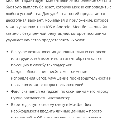
Мостбет гарантирует моментальное пополнение счета и
быструю выплату банкнот, которую можно сопроводить с
любого устройства. Для удобства гостей предлагается
десктопная вариант, мобильная и приложение, которое
можно установить на IOS и Android. Мостбет — онлайн
казино с безупречной репутацией, которое постоянно
улучшает качество предоставляемых услуг.
В случае возникновения дополнительных вопросов
или трудностей посетители гигант обратиться за
помощью в службу техподдержки.
Каждое обновление несёт с местоимение-
исправления багов, улучшение производительности и
новые возможности для пользователей.
Файл скачается на гаджет, по окончании чего игроку
нужно распаковать инсталлятор.
Берите доступ к своему счету в Mostbet без
необходимости вводить личные данные – просто
отсканируйте QR-код с помощью камеры вашего