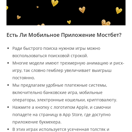
Есть Ли Мобильное Приложение Мостбет?
Ради быстрого поиска нужном игры можно
воспользоваться поисковой строкой.
Многие модели имеют трехмерную анимацию и риск-
игру, так словно гемблер увеличивает выигрыш
постоянно.
Мы предлагаем удобные платежные системы,
включительно банковские игра, мобильные
операторы, электронные кошельки, криптовалюту.
Нажмите а кнопку с логотипом Apple, и самочки
попадете на страницу в App Store, где доступно
приложение букмекера.
В этих играх используется усеченная толстяк и