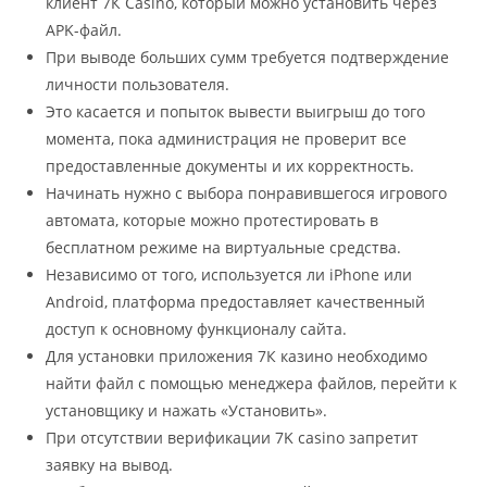
клиент 7К Casino, который можно установить через
APK-файл.
При выводе больших сумм требуется подтверждение
личности пользователя.
Это касается и попыток вывести выигрыш до того
момента, пока администрация не проверит все
предоставленные документы и их корректность.
Начинать нужно с выбора понравившегося игрового
автомата, которые можно протестировать в
бесплатном режиме на виртуальные средства.
Независимо от того, используется ли iPhone или
Android, платформа предоставляет качественный
доступ к основному функционалу сайта.
Для установки приложения 7К казино необходимо
найти файл с помощью менеджера файлов, перейти к
установщику и нажать «Установить».
При отсутствии верификации 7K casino запретит
заявку на вывод.