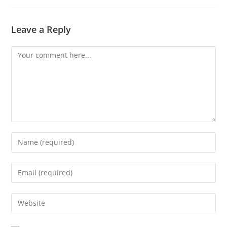
Leave a Reply