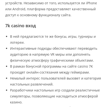
устройств. Независимо от того, используется ли iPhone
или Android, платформа предоставляет качественный
доступ к основному функционалу сайта.
7k casino вход
В ней предлагаются те же бонусы, игры, турниры и
лотереи.
Интерактивные подходы обеспечивают переводить
аудиторию в напрямую VR миры или дополнять
физическую атмосферу графическими объектами.
В рамках бонусной программы на сайте casino 7K
проходят онлайн-состязания между геймерами.
Немалый интерес пользователей вызовет и категория
настольных развлечений.
Разработчики настольных игр создали реалистичные
симуляторы, позволяющие насладиться атмосферой
казино.