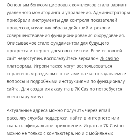
Основным бонусом цифровых комплексов стала вариант
удаленного мониторинга и управления. Администраторы
приобрели инструменты для контроля показателей
процессов, изучения образа действий игроков и
совершенствования функционирования оборудования.
Описываемое стало фундаментом для будущего
прогресса интернет досуговых систем. Если основной
сайт недоступен, воспользуйтесь зеркалом
7k casino
платформы. Игроки также могут воспользоваться
справочным разделом с ответами на часто задаваемые
вопросы и подробными инструкциями по функционалу
сайта. Для создания аккаунта в 7К Casino потребуется
всего пару минут.
Актуальные адреса можно получить через email-
рассылку службы поддержки, найти в интернете или
скачать официальное приложение. Играть в 7К Casino
можно не только с компьютера, но и с мобильных