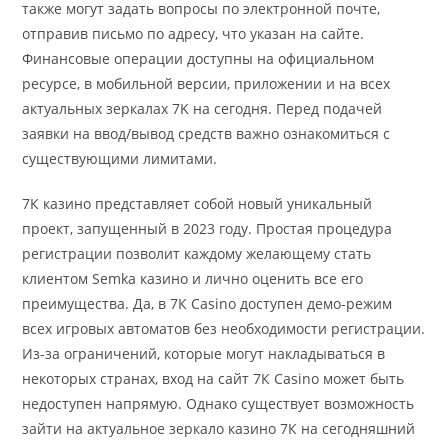
также могут задать вопросы по электронной почте,
отправив письмо по адресу, что указан на сайте.
Финансовые операции доступны на официальном
ресурсе, в мобильной версии, приложении и на всех
актуальных зеркалах 7K на сегодня. Перед подачей
заявки на ввод/вывод средств важно ознакомиться с
существующими лимитами.
7К казино представляет собой новый уникальный
проект, запущенный в 2023 году. Простая процедура
регистрации позволит каждому желающему стать
клиентом Semka казино и лично оценить все его
преимущества. Да, в 7К Casino доступен демо-режим
всех игровых автоматов без необходимости регистрации.
Из-за ограничений, которые могут накладываться в
некоторых странах, вход на сайт 7К Casino может быть
недоступен напрямую. Однако существует возможность
зайти на актуальное зеркало казино 7К на сегодняшний