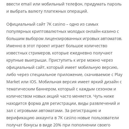
ввести email или мобильный телефон, придумать пароль
и выбрать валюту платежных операций.
Официальный сайт 7K casino – одно из самых
популярных криптовалютных молодых онлайн-казино с
большим выбором лицензированных игровых автоматов.
Именно в этот проект играет большое количество
известных стримеров, которые ежедневно получают
крупные выигрыши. Приступить к игре можно через
официальный сайт, который имеет мобильную версию,
либо через специальное приложение, скачиваемое с Play
Market или IOS. Мобильная версия имеет яркий дизайн с
тематическим баннером, который с каждым сезоном и
количеством новых акций часто меняется. Чуть ниже
находится форма для регистрации, виды развлечений и
зал с игровыми автоматами. За регистрацию и
верификацию аккаунта в 7K casino новые пользователи
получат бонусы в виде 20% при пополнении своего