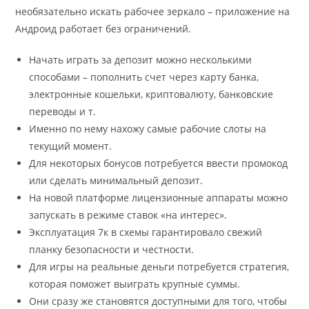
необязательно искать рабочее зеркало – приложение на
Андроид работает без ограничений.
Начать играть за депозит можно несколькими
способами – пополнить счет через карту банка,
электронные кошельки, криптовалюту, банковские
переводы и т.
Именно по нему нахожу самые рабочие слоты на
текущий момент.
Для некоторых бонусов потребуется ввести промокод
или сделать минимальный депозит.
На новой платформе лицензионные аппараты можно
запускать в режиме ставок «на интерес».
Эксплуатация 7к в схемы гарантировало свежий
планку безопасности и честности.
Для игры на реальные деньги потребуется стратегия,
которая поможет выиграть крупные суммы.
Они сразу же становятся доступными для того, чтобы