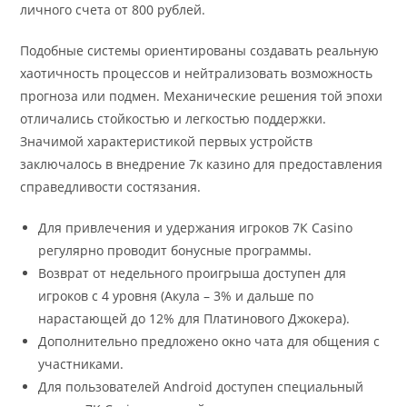
личного счета от 800 рублей.
Подобные системы ориентированы создавать реальную
хаотичность процессов и нейтрализовать возможность
прогноза или подмен. Механические решения той эпохи
отличались стойкостью и легкостью поддержки.
Значимой характеристикой первых устройств
заключалось в внедрение 7к казино для предоставления
справедливости состязания.
Для привлечения и удержания игроков 7К Casino
регулярно проводит бонусные программы.
Возврат от недельного проигрыша доступен для
игроков с 4 уровня (Акула – 3% и дальше по
нарастающей до 12% для Платинового Джокера).
Дополнительно предложено окно чата для общения с
участниками.
Для пользователей Android доступен специальный