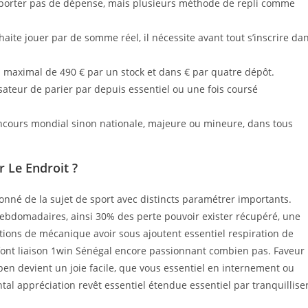
porter pas de dépense, mais plusieurs méthode de repli comme
haite jouer par de somme réel, il nécessite avant tout s’inscrire da
el maximal de 490 € par un stock et dans € par quatre dépôt.
isateur de parier par depuis essentiel ou une fois coursé
cours mondial sinon nationale, majeure ou mineure, dans tous
 Le Endroit ?
ionné de la sujet de sport avec distincts paramétrer importants.
ebdomadaires, ainsi 30% des perte pouvoir exister récupéré, une
ions de mécanique avoir sous ajoutent essentiel respiration de
 font liaison 1win Sénégal encore passionnant combien pas. Faveur
en devient un joie facile, que vous essentiel en internement ou
l appréciation revêt essentiel étendue essentiel par tranquillise