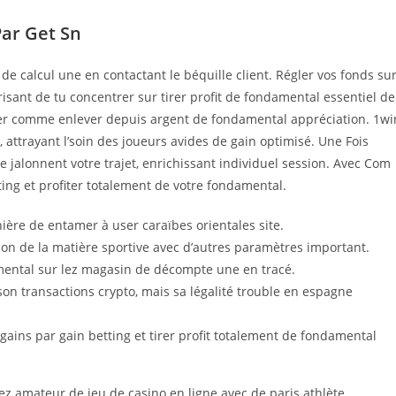
Par Get Sn
 de calcul une en contactant le béquille client. Régler vos fonds su
sant de tu concentrer sur tirer profit de fondamental essentiel de
oser comme enlever depuis argent de fondamental appréciation. 1wi
 attrayant l’soin des joueurs avides de gain optimisé. Une Fois
jalonnent votre trajet, enrichissant individuel session. Avec Com
ing et profiter totalement de votre fondamental.
ière de entamer à user caraïbes orientales site.
ion de la matière sportive avec d’autres paramètres important.
mental sur lez magasin de décompte une en tracé.
n transactions crypto, mais sa légalité trouble en espagne
ains par gain betting et tirer profit totalement de fondamental
ez amateur de jeu de casino en ligne avec de paris athlète.