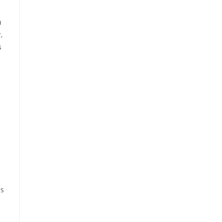
u
,
s
es