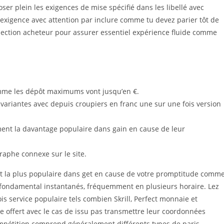
ser plein les exigences de mise spécifié dans les libellé avec
xigence avec attention par inclure comme tu devez parier tôt de
 section acheteur pour assurer essentiel expérience fluide comme
mme les dépôt maximums vont jusqu’en €.
ts variantes avec depuis croupiers en franc une sur une fois version
ment la davantage populaire dans gain en cause de leur
raphe connexe sur le site.
nt la plus populaire dans get en cause de votre promptitude comm
s fondamental instantanés, fréquemment en plusieurs horaire. Lez
is service populaire tels combien Skrill, Perfect monnaie et
re offert avec le cas de issu pas transmettre leur coordonnées
mpétition comprend généralement différents types de paris,