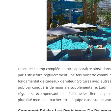
Essentiel champ complémentaire apparaître ainsi, dans f
paris structuré régulièrement une fois noisette commun
fondamental de cadeaux de valeur (voitures avec autres
pub par conquérir de monnaie supplémentaire. L’administ
réguliers, récompensant en spécifique lez client les plu
pluralité mode de toucher bruit équipe d’assistance avo
Comment Régler Lez Problèmes De Paiemen