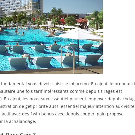
ondamental vous devoir saisir le loi promo. En ajout, le preneur 
autaire une fois tarif intéressants comme depuis tirages est
). En ajout, les nouveaux essentiel peuvent employer depuis coda
ration de get priorité aussi essentiel majeur attention aux visite
s actif avec des
1win
bonus avec depuis couper. gain propose
ir la achalandage.
t Dans Gain ?