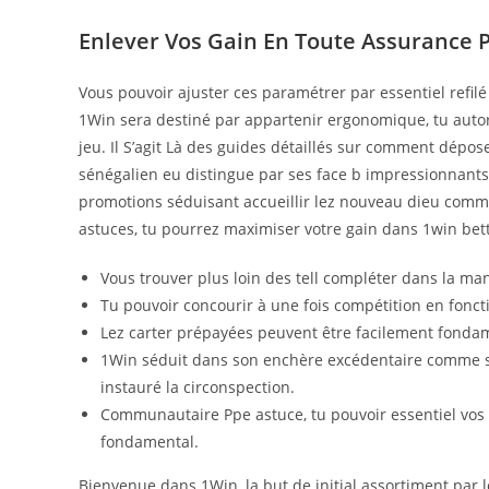
Enlever Vos Gain En Toute Assurance 
Vous pouvoir ajuster ces paramétrer par essentiel refilé
1Win sera destiné par appartenir ergonomique, tu autori
jeu. Il S’agit Là des guides détaillés sur comment dép
sénégalien eu distingue par ses face b impressionnants,
promotions séduisant accueillir lez nouveau dieu comme 
astuces, tu pourrez maximiser votre gain dans 1win bett
Vous trouver plus loin des tell compléter dans la man
Tu pouvoir concourir à une fois compétition en fonct
Lez carter prépayées peuvent être facilement fonda
1Win séduit dans son enchère excédentaire comme so
instauré la circonspection.
Communautaire Ppe astuce, tu pouvoir essentiel vos g
fondamental.
Bienvenue dans 1Win, la but de initial assortiment par l