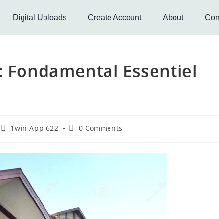
Digital Uploads
Create Account
About
Con
: Fondamental Essentiel
1win App 622
0 Comments