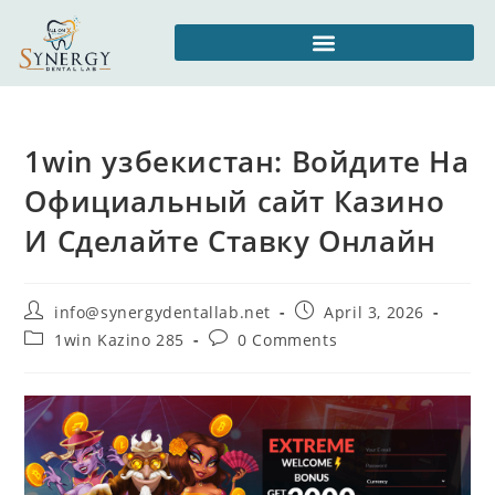
1win узбекистан: Войдите На
Официальный сайт Казино
И Сделайте Ставку Онлайн
info@synergydentallab.net
April 3, 2026
1win Kazino 285
0 Comments