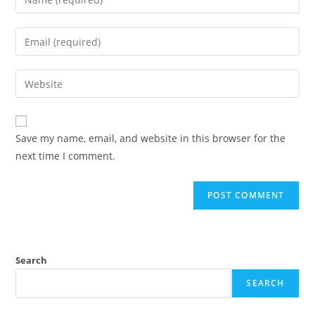
Save my name, email, and website in this browser for the
next time I comment.
Search
SEARCH