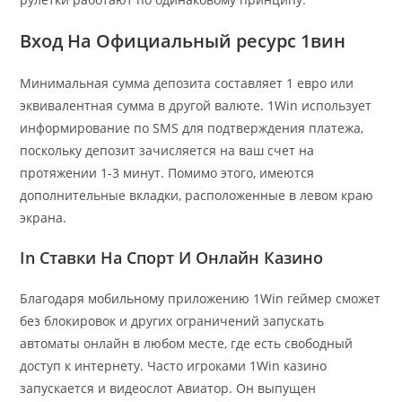
Вход На Официальный ресурс 1вин
Минимальная сумма депозита составляет 1 евро или
эквивалентная сумма в другой валюте. 1Win использует
информирование по SMS для подтверждения платежа,
поскольку депозит зачисляется на ваш счет на
протяжении 1-3 минут. Помимо этого, имеются
дополнительные вкладки, расположенные в левом краю
экрана.
In Ставки На Спорт И Онлайн Казино
Благодаря мобильному приложению 1Win геймер сможет
без блокировок и других ограничений запускать
автоматы онлайн в любом месте, где есть свободный
доступ к интернету. Часто игроками 1Win казино
запускается и видеослот Авиатор. Он выпущен