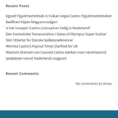
Recent Posts
Egyedi Figyelmeztetések: A Vulkan Vegas Casino Figyelmeztetéseket
Beállítani Képes Magyarországon
Is het Incaspin Casino Licensed en Veilig in Nederland?
Den Fantastiske Temavariation i Gates of Olympus Super Scatter
Slot: Stilarter for Danske Spillerpræferencer
Winnita Casino’s Payout Times Clarified for UK
Waarom Grenzen van Casoola Casino werken voor verantwoord
spelplezier vanuit Nederlands oogpunt
Recent Comments
No comments to show.