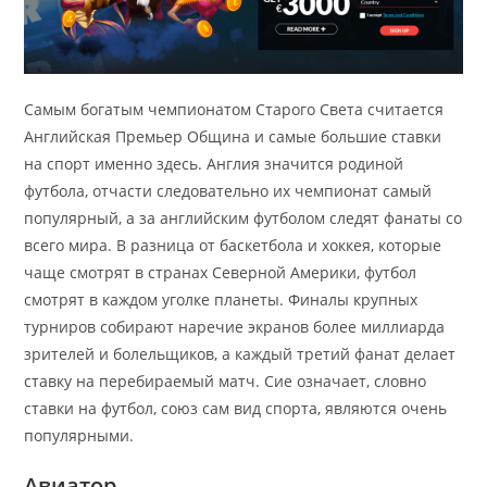
Самым богатым чемпионатом Старого Света считается
Английская Премьер Община и самые большие ставки
на спорт именно здесь. Англия значится родиной
футбола, отчасти следовательно их чемпионат самый
популярный, а за английским футболом следят фанаты со
всего мира. В разница от баскетбола и хоккея, которые
чаще смотрят в странах Северной Америки, футбол
смотрят в каждом уголке планеты. Финалы крупных
турниров собирают наречие экранов более миллиарда
зрителей и болельщиков, а каждый третий фанат делает
ставку на перебираемый матч. Сие означает, словно
ставки на футбол, союз сам вид спорта, являются очень
популярными.
Авиатор