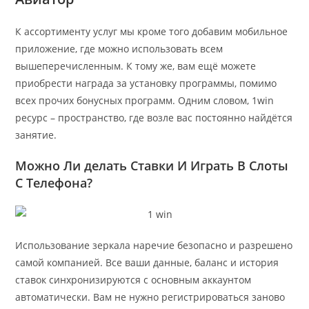
К ассортименту услуг мы кроме того добавим мобильное
приложение, где можно использовать всем
вышеперечисленным. К тому же, вам ещё можете
приобрести награда за установку программы, помимо
всех прочих бонусных программ. Одним словом, 1win
ресурс – пространство, где возле вас постоянно найдётся
занятие.
Можно Ли делать Ставки И Играть В Слоты
С Телефона?
Использование зеркала наречие безопасно и разрешено
самой компанией. Все ваши данные, баланс и история
ставок синхронизируются с основным аккаунтом
автоматически. Вам не нужно регистрироваться заново