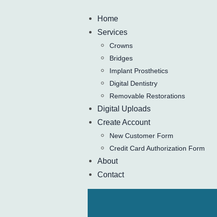
Home
Services
Crowns
Bridges
Implant Prosthetics
Digital Dentistry
Removable Restorations
Digital Uploads
Create Account
New Customer Form
Credit Card Authorization Form
About
Contact