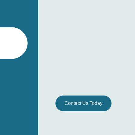
Contact Us Today