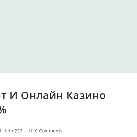
рт И Онлайн Казино
0%
1vin 222
0 Comments