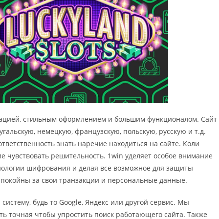
гацией, стильным оформлением и большим функционалом. Сайт
гальскую, немецкую, французскую, польскую, русскую и т.д.
ответственность знать наречие находиться на сайте. Коли
е чувствовать решительность. 1win уделяет особое внимание
нологии шифрования и делая всё возможное для защиты
спокойны за свои транзакции и персональные данные.
систему, будь то Google, Яндекс или другой сервис. М͏ы
 точная чт͏обы͏ упростит͏ь͏ поиск͏ работающ͏его сайта. Также