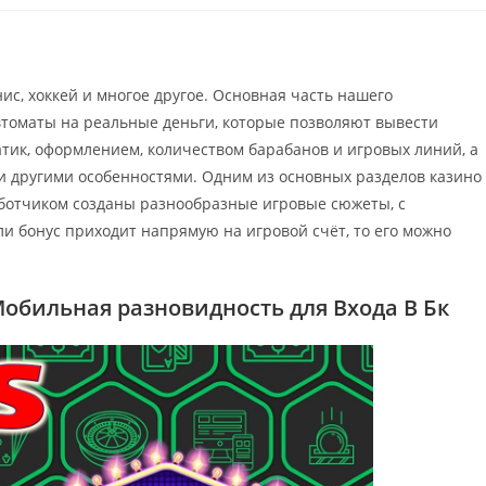
нис, хоккей и многое другое. Основная часть нашего
томаты на реальные деньги, которые позволяют вывести
ик, оформлением, количеством барабанов и игровых линий, а
и другими особенностями. Одним из основных разделов казино
аботчиком созданы разнообразные игровые сюжеты, с
и бонус приходит напрямую на игровой счёт, то его можно
обильная разновидность для Входа В Бк