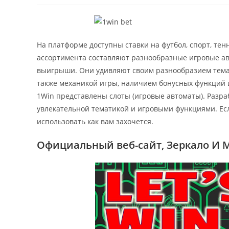
На платформе доступны ставки на футбол, спорт, тен
ассортимента составляют разнообразные игровые ав
выигрыши. Они удивляют своим разнообразием темат
также механикой игры, наличием бонусных функций 
1Win представлены слоты (игровые автоматы). Разр
увлекательной тематикой и игровыми функциями. Есл
использовать как вам захочется.
Официальный веб-сайт, Зеркало И М