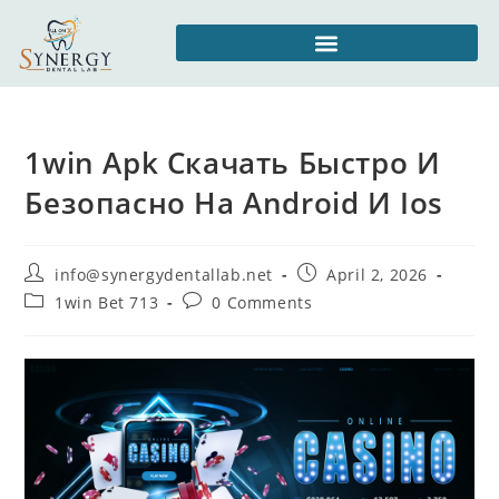
1win Apk Скачать Быстро И
Безопасно На Android И Ios
info@synergydentallab.net
April 2, 2026
1win Bet 713
0 Comments