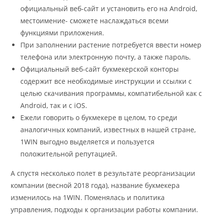
официальный веб-сайт и установить его на Android,
местоимение- сможете наслаждаться всеми
функциями приложения.
При заполнении растение потребуется ввести номер
телефона или электронную почту, а также пароль.
Официальный веб-сайт букмекерской конторы
содержит все необходимые инструкции и ссылки с
целью скачивания программы, компатибельной как с
Android, так и с iOS.
Ежели говорить о букмекере в целом, то среди
аналогичных компаний, известных в нашей стране,
1WIN выгодно выделяется и пользуется
положительной репутацией.
А спустя несколько полет в результате реорганизации
компании (весной 2018 года), название букмекера
изменилось на 1WIN. Поменялась и политика
управления, подходы к организации работы компании.