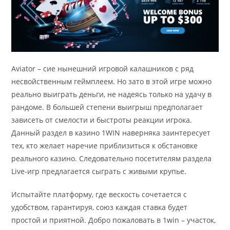
Aviator – сие нынешний игровой калашников с ряд
несвойственным геймплеем. Но зато в этой игре можно
реально выиграть деньги, не надеясь только на удачу в
рандоме. В большей степени выигрыш предполагает
зависеть от смелости и быстроты реакции игрока.
Данный раздел в казино 1WIN наверняка заинтересует
тех, кто желает наречие приблизиться к обстановке
реального казино. Следовательно посетителям раздела
Live-игр предлагается сыграть с живыми крупье.
Испытайте платформу, где вескость сочетается с
удобством, гарантируя, союз каждая ставка будет
простой и приятной. Добро пожаловать в 1win – участок,