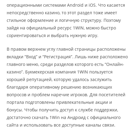
операционными системами Android и iOS. Что касается
непосредственно казино, то этот раздел тоже имеет
стильное оформление и логичную структуру. Поэтому
зайдя на официальный ресурс 1WIN, можно быстро
сориентироваться и выбрать нужную игру.
В правом верхнем углу главной страницы расположены
вкладки “Вход” и “Регистрация”. Лишь ниже расположено
главного меню, среди разделов которого есть “Онлайн-
казино”. Букмекерская компания 1WIN пользуется
хорошей репутацией, которую удалось заслужить
благодаря оперативному решению возникающих
вопросов и проблем наречие игроков. Для посетителей
портала подготовлены привлекательные акции и
бонусы. Чтобы получить доступ к службе поддержки,
достаточно скачать 1Win на Андроид с официального
сайта и использовать все доступные каналы связи.