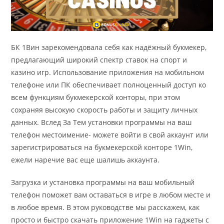
БК 1Вин зарекомендовала себя как надёжный букмекер,
предлагающий широкий спектр ставок на спорт и
казино игр. Использование приложения на мобильном
телефоне или ПК обеспечивает полноценный доступ ко
всем функциям букмекерской конторы, при этом
сохраняя высокую скорость работы и защиту личных
данных. Вслед За Тем установки программы на ваш
телефон местоимение- можете войти в свой аккаунт или
зарегистрироваться на букмекерской конторе 1Win,
ежели наречие вас еще шалишь аккаунта.
Загрузка и установка программы на ваш мобильный
телефон поможет вам оставаться в игре в любом месте и
в любое время. В этом руководстве мы расскажем, как
просто и быстро скачать приложение 1Win на гаджеты с