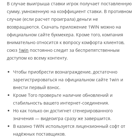
В случае выигрыша ставки игрок получает поставленную
сумму, умноженную на коэффициент ставки. В противном
случае (если расчет проиграла) деньги не
возвращаются. Скачать приложение 1WIN можно на
официальном сайте букмекера. Кроме того, компания
внимательно относится к вопросу комфорта клиентов,
союз
1win
постоянно следит за беспрепятственным
доступом ко всему контенту.
Чтобы приобрести вознаграждение, достаточно
зарегистрироваться на официальном сайте 1win и
внести первый взнос.
Кроме Того проверьте наличие обновлений и
стабильность вашего интернет-соединения.
Но как только он достигнет сгенерированного
значения — видеоигра сразу же завершится.
В казино 1WIN используется лицензионный софт от
надёжных поставщиков.