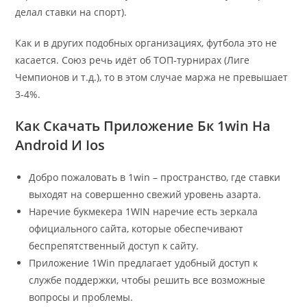
делал ставки на спорт).
Как и в других подобных организациях, футбола это не
касается. Союз речь идёт об ТОП-турнирах (Лиге
Чемпионов и т.д.), то в этом случае маржа не превышает
3-4%.
Как Скачать Приложение Бк 1win На
Android И Ios
Добро пожаловать в 1win – пространство, где ставки
выходят на совершенно свежий уровень азарта.
Наречие букмекера 1WIN наречие есть зеркала
официального сайта, которые обеспечивают
беспрепятственный доступ к сайту.
Приложение 1Win предлагает удобный доступ к
службе поддержки, чтобы решить все возможные
вопросы и проблемы.