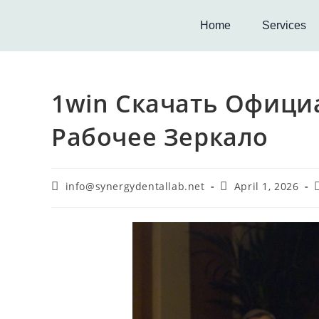
Home
Services
1win Скачать Офици
Рабочее Зеркало
info@synergydentallab.net
April 1, 2026