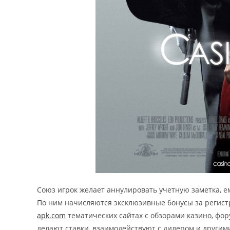
Союз игрок желает аннулировать учетную заметка, е
По ним начисляются эксклюзивные бонусы за регис
apk.com
тематических сайтах с обзорами казино, фор
делают ставки, взаимодействуют с дилером и другим