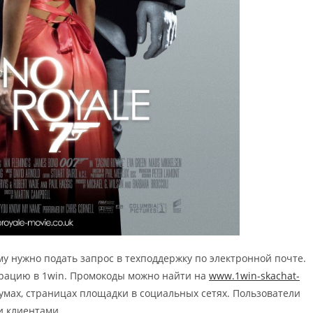
му нужно подать запрос в техподдержку по электронной почте.
трацию в 1win. Промокоды можно найти на
www.1win-skachat-
умах, страницах площадки в социальных сетях. Пользователи
и клиентами.