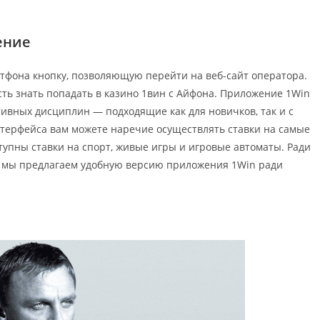
ение
ртфона кнопку, позволяющую перейти на веб-сайт оператора.
сть знать попадать в казино 1вин с Айфона. Приложение 1Win
тивных дисциплин — подходящие как для новичков, так и с
терфейса вам можете наречие осуществлять ставки на самые
упны ставки на спорт, живые игры и игровые автоматы. Ради
, мы предлагаем удобную версию приложения 1Win ради
n