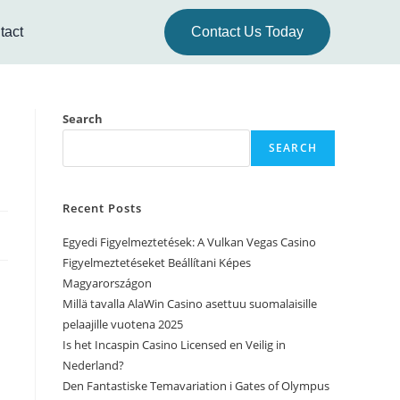
tact
Contact Us Today
Search
SEARCH
Recent Posts
Egyedi Figyelmeztetések: A Vulkan Vegas Casino
Figyelmeztetéseket Beállítani Képes
Magyarországon
Millä tavalla AlaWin Casino asettuu suomalaisille
pelaajille vuotena 2025
Is het Incaspin Casino Licensed en Veilig in
Nederland?
Den Fantastiske Temavariation i Gates of Olympus