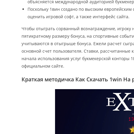
объясняется международной аудиторией букмекер
Поскольку 1вин создано по высоким европейским 
оценить игровой софт, а также интерфейс сайта.
Чтобы отыграть сорванный вознаграждение, игроку н
пятикратному размеру бонуса, на спортивные событи
учитываются в отыгрыше бонуса. Ежели расчет сыгра
основной счет пользователя. Ставки, рассчитанные к
начала использования услуг букмекерской конторы 1
официальном сайте.
Краткая методичка Как Скачать 1win На