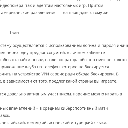
видеопокера, так и адептам настольных игр. Притом
и американские развлечения — на площадке к тому же
систему осуществляется с использованием логина и пароля инач
ен через одну предлог соцсетей, в личном кабинете
обовать найти новое, возле оператора обычно вмиг несколько
приложение клуба на телефон, которое не блокируется
чить на устройстве VPN сервис ради обхода блокировки. В
 в зависимости от того, предлог какой страны вы играете.
ется довольно активным участником, наречие можно играть в
тных впечатлений – в среднем киберспортивный матч
авок.
английский, немецкий, испанский и турецкий языки,