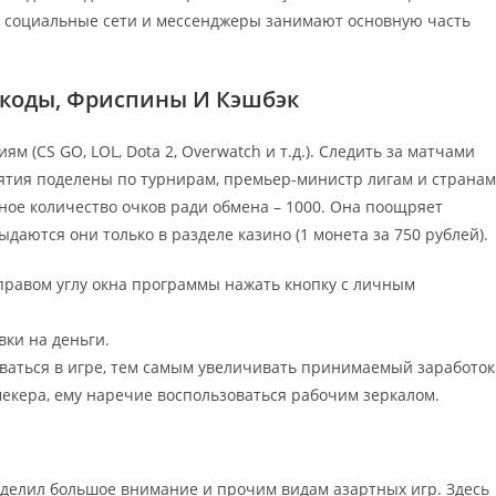
, социальные сети и мессенджеры занимают основную часть
окоды, Фриспины И Кэшбэк
 (CS GO, LOL, Dota 2, Overwatch и т.д.). Следить за матчами
тия поделены по турнирам, премьер-министр лигам и странам
ьное количество очков ради обмена – 1000. Она поощряет
даются они только в разделе казино (1 монета за 750 рублей).
правом углу окна программы нажать кнопку с личным
вки на деньги.
аваться в игре, тем самым увеличивать принимаемый заработок
мекера, ему наречие воспользоваться рабочим зеркалом.
уделил большое внимание и прочим видам азартных игр. Здесь