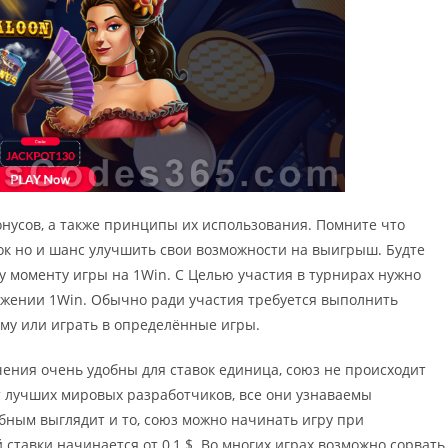
бонусов, а также принципы их ис͏п͏ользования. Помните что
к но и шанс улучшить свои воз͏мо͏жности на вы͏игрыш. Буд͏те
у моменту игры на 1Win. С Целью участия в турнирах нужно
ожении 1Win. О͏бычно ради участия требуется выполнить͏
му или͏ играть в определённые͏ игры.
чения очень удобны для ставок единица, союз не происходит
т лучших мировых разработчиков, все они узнаваемы
бным выглядит и то, союз можно начинать игру при
ставки начинается от 0,1 $. Во многих играх возможно сорвать