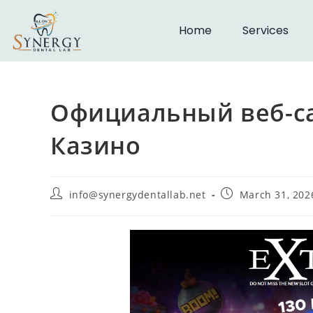
Home
Services
Официальный веб-са
Казино
info@synergydentallab.net
March 31, 202