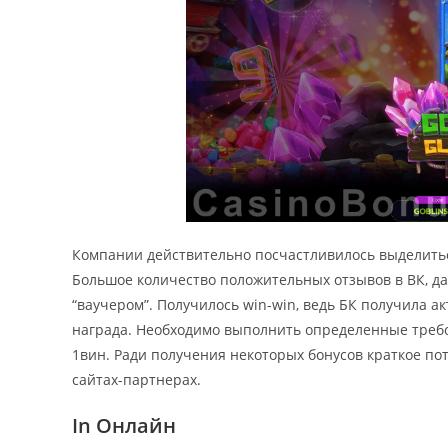
Компании действительно посчастливилось выделить
Большое количество положительных отзывов в ВК, да
“ваучером”. Получилось win-win, ведь БК получила а
награда. Необходимо выполнить определенные требо
1вин. Ради получения некоторых бонусов краткое по
сайтах-партнерах.
In Онлайн