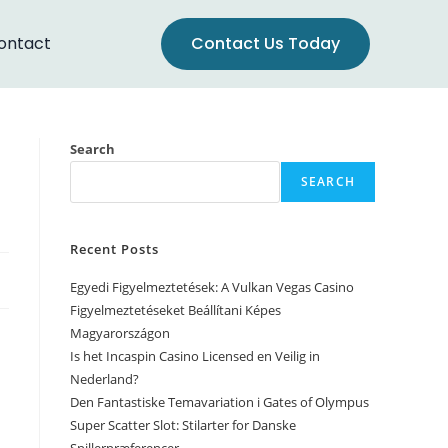
ontact
Contact Us Today
Search
SEARCH
Recent Posts
Egyedi Figyelmeztetések: A Vulkan Vegas Casino
Figyelmeztetéseket Beállítani Képes
Magyarországon
Is het Incaspin Casino Licensed en Veilig in
Nederland?
Den Fantastiske Temavariation i Gates of Olympus
Super Scatter Slot: Stilarter for Danske