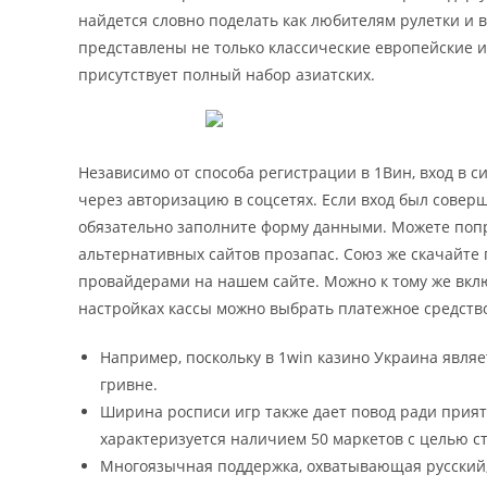
найдется словно поделать как любителям рулетки и 
представлены не только классические европейские 
присутствует полный набор азиатских.
Независимо от способа регистрации в 1Вин, вход в 
через авторизацию в соцсетях. Если вход был соверш
обязательно заполните форму данными. Можете попр
альтернативных сайтов прозапас. Союз же скачайте 
провайдерами на нашем сайте. Можно к тому же вклю
настройках кассы можно выбрать платежное средство,
Например, поскольку в 1win казино Украина явля
гривне.
Ширина росписи игр также дает повод ради прия
характеризуется наличием 50 маркетов с целью ст
Многоязычная поддержка, охватывающая русский, 