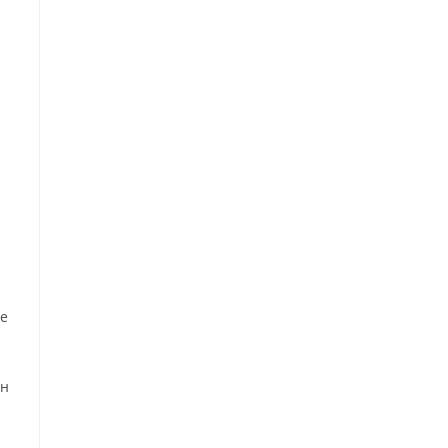
ле
йн