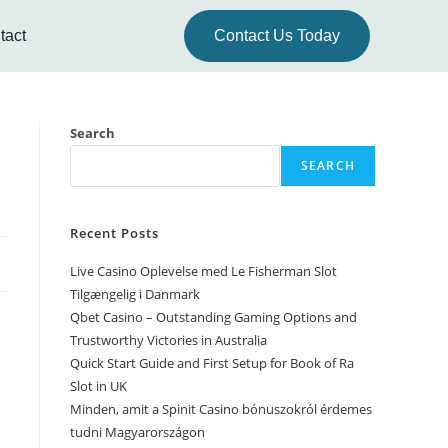
tact
Contact Us Today
Search
SEARCH
Recent Posts
Live Casino Oplevelse med Le Fisherman Slot
Tilgængelig i Danmark
Qbet Casino – Outstanding Gaming Options and
Trustworthy Victories in Australia
Quick Start Guide and First Setup for Book of Ra
Slot in UK
Minden, amit a Spinit Casino bónuszokról érdemes
tudni Magyarországon