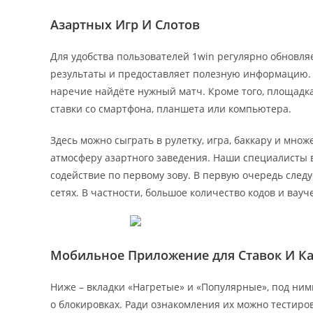
Азартных Игр И Слотов
Для удобства пользователей 1win регулярно обновля
результаты и предоставляет полезную информацию. 
наречие найдёте нужный матч. Кроме того, площадка
ставки со смартфона, планшета или компьютера.
Здесь можно сыграть в рулетку, игра, баккару и множ
атмосферу азартного заведения. Наши специалисты 
содействие по первому зову. В первую очередь след
сетях. В частности, большое количество кодов и вау
Мобильное Приложение для Ставок И К
Ниже – вкладки «Нагретые» и «Популярные», под ними
о блокировках. Ради ознакомления их можно тестиро