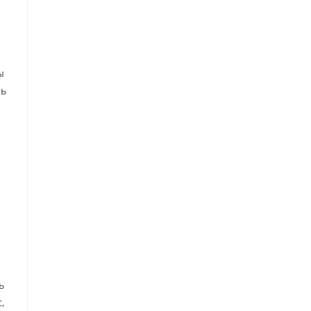
ы
ть
ь
,