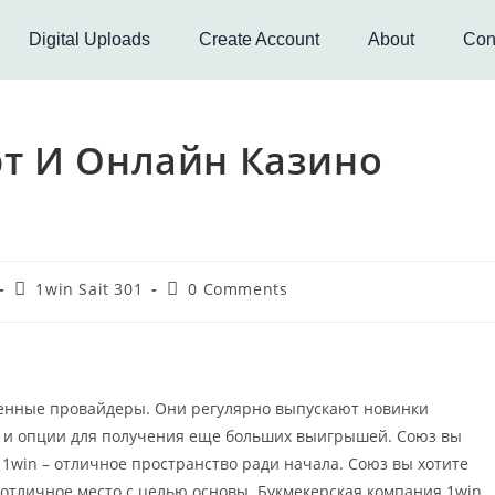
Digital Uploads
Create Account
About
Con
рт И Онлайн Казино
1win Sait 301
0 Comments
ренные провайдеры. Они регулярно выпускают новинки
и и опции для получения еще больших выигрышей. Союз вы
 1win – отличное пространство ради начала. Союз вы хотите
 отличное место с целью основы. Букмекерская компания 1win