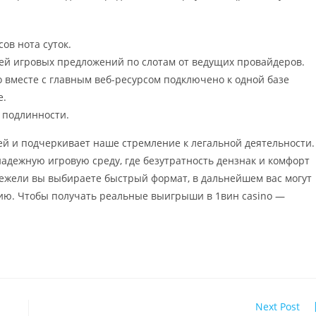
ов нота суток.
тей игровых предложений по слотам от ведущих провайдеров.
о вместе с главным веб-ресурсом подключено к одной базе
е.
 подлинности.
ей и подчеркивает наше стремление к легальной деятельности.
адежную игровую среду, где безутратность дензнак и комфорт
ежели вы выбираете быстрый формат, в дальнейшем вас могут
ю. Чтобы получать реальные выигрыши в 1вин casino —
Next Post