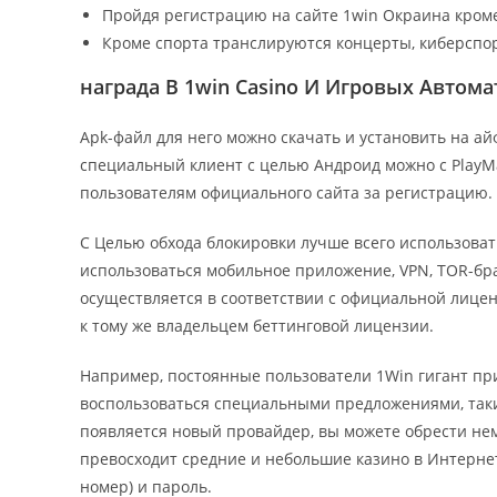
Пройдя регистрацию на сайте 1win Окраина кроме
Кроме спорта транслируются концерты, киберспо
награда В 1win Casino И Игровых Автома
Apk-файл для него можно скачать и установить на ай
специальный клиент с целью Андроид можно с PlayM
пользователям официального сайта за регистрацию.
С Целью обхода блокировки лучше всего использовать
использоваться мобильное приложение, VPN, TOR-бра
осуществляется в соответствии с официальной лицен
к тому же владельцем беттинговой лицензии.
Например, постоянные пользователи 1Win гигант пр
воспользоваться специальными предложениями, таким
появляется новый провайдер, вы можете обрести нем
превосходит средние и небольшие казино в Интернете
номер) и пароль.