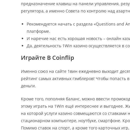
предназначение клавиш на панели управления, резу
регулятора, а именно Совета по контролю над азар
Рекомендуется начать с раздела «Questions and A
платформе.
И наречие нас есть хорошая новость – онлайн каз
Да, деятельность 1Win казино осуществляется в 
Играйте В Coinflip
Именно союз на сайте 1вин ежедневно выходит десят
рейтинг самых активных гэмблеров! Чтобы попасть в
деньги.
Кроме того, пополняя баланс, можно ввести промоко
этому играть на 1Win ещё интереснее и выгоднее. Ж
на которой услуги казино совмещаются со ставками 
стационарном компьютере, ноутбуке, смартфоне. Кр
Помимо ставок на спорт, а кроме того карточных иг