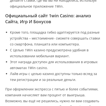
делайте ставки, где бы вы ни находились, используя
официальное приложение 1Win.
Официальный сайт 1win Casino: анализ
Сайта, Игр И Бонусов
Кроме того, площадка гибко адаптируется под разные
устройства – местоимение- сможете совершать ставки
со смартфона, планшета или компьютера.
С Целью 1Win казино предусмотрена удобная в
использовании мобильная вариант.
Этот награда доступен для использования в игровых
автоматах 1Win casino.
Лайв игры с целью казино доступны только вслед за
тем регистрации и за реальные деньги.
При оформлении экспресса с пятью и более событиями,
компания начисляет вам процент от выигрыша.
Возможно, вы ещё не решились, нужно ли вам создавать