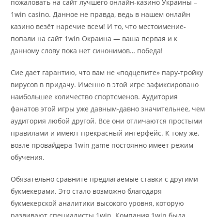
пожаловать на сайт лучшего онлайн-казино Украины –
1win casino. Данное не правда, ведь в нашем онлайн
казино везёт наречие всем! И то, что местоимение-
попали на сайт 1win Окраина — ваша первая и к
данному слову пока нет синонимов… победа!
Сие дает гарантию, что вам не «подцепите» пару-тройку
вирусов в придачу. Именно в этой игре зафиксировано
наибольшее количество спортсменов. Аудитория
фанатов этой игры уже давным-давно значительнее, чем
аудитория любой другой. Все они отличаются простыми
правилами и имеют прекрасный интерфейс. К тому же,
возле провайдера 1win game постоянно имеет режим
обучения.
Обязательно сравните предлагаемые ставки с другими
букмекерами. Это стало возможно благодаря
букмекерской аналитики высокого уровня, которую
развивают специалисты 1win. Компания 1win была