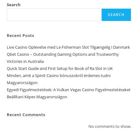
Search
SEARCH
Recent Posts
Live Casino Oplevelse med Le Fisherman Slot Tilgængelig i Danmark
Qbet Casino – Outstanding Gaming Options and Trustworthy
Victories in Australia
Quick Start Guide and First Setup for Book of Ra Slot in UK
Minden, amit a Spinit Casino bónuszokról érdemes tudni
Magyarországon
Egyedi Figyelmeztetések: A Vulkan Vegas Casino Figyelmeztetéseket
Beállítani Képes Magyarországon
Recent Comments
No comments to show.