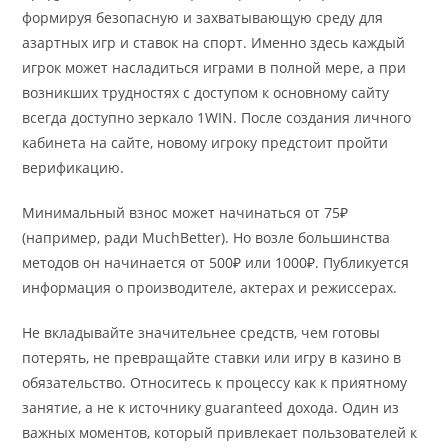
формируя безопасную и захватывающую среду для
азартных игр и ставок на спорт. Именно здесь каждый
игрок может насладиться играми в полной мере, а при
возникших трудностях с доступом к основному сайту
всегда доступно зеркало 1WIN. После создания личного
кабинета на сайте, новому игроку предстоит пройти
верификацию.
Минимальный взнос может начинаться от 75₽
(например, ради MuchBetter). Но возле большинства
методов он начинается от 500₽ или 1000₽. Публикуется
информация о производителе, актерах и режиссерах.
Не вкладывайте значительнее средств, чем готовы
потерять, не превращайте ставки или игру в казино в
обязательство. Относитесь к процессу как к приятному
занятие, а не к источнику guaranteed дохода. Один из
важных моментов, который привлекает пользователей к