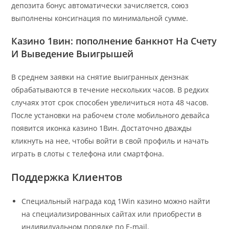
депозита бонус автоматически зачисляется, союз
выполнены консигнация по минимальной сумме.
Казино 1вин: пополнение банкнот На Счету
И Выведение Выигрышей
В среднем заявки на снятие выигранных дензнак
обрабатываются в течение нескольких часов. В редких
случаях этот срок способен увеличиться нота 48 часов.
После установки на рабочем столе мобильного девайса
появится иконка казино 1Вин. Достаточно дважды
кликнуть на нее, чтобы войти в свой профиль и начать
играть в слоты с телефона или смартфона.
Поддержка Клиентов
Специальный награда код 1Win казино можно найти
на специализированных сайтах или приобрести в
индивидуальном порядке по E-mail.