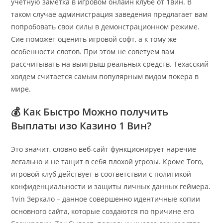
учетную заметка в игровом онлайн клубе от 1вин. В
таком случае администрация заведения предлагает вам
попробовать свои силы в демонстрационном режиме.
Сие поможет оценить игровой софт, а к тому же
особенности слотов. При этом не советуем вам
рассчитывать на выигрыш реальных средств. Техасский
холдем считается самым популярным видом покера в
мире.
💰 Как Быстро Можно получить
Выплаты изо Казино 1 Вин?
Это значит, словно веб-сайт функционирует наречие
легально и не тащит в себя плохой угрозы. Кроме Того,
игровой клуб действует в соответствии с политикой
конфиденциальности и защиты личных данных геймера.
1vin Зеркало – данное совершенно идентичные копии
основного сайта, которые создаются по причине его