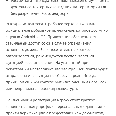
Российским законодательством наложен отлучение на
деятельность игорных заведений на территории РФ
без разрешения Роскомнадзора.
Выход — использовать рабочее зеркало 1win или
официальное мобильное приложение, которое доступно
с целью Android и iOS. Приложение обеспечивает
стабильный доступ союз в случае ограничения
основного домена. Если посетитель не краткое
авторизоваться, рекомендуется воспользоваться
функцией восстановления. На указанный при
регистрации местоположение электронной почты будет
отправлена инструкция по сбросу пароля. Иногда
причиной ошибки краткое быть включённый Caps Lock
или неправильная расклад клавиатуры.
По Окончании регистрации игроку стоит краткое
заполнить анкету профиля персональными данными и
пройти верификацию с предоставлением документов,