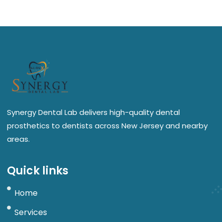
Synergy Dental Lab delivers high-quality dental
prosthetics to dentists across New Jersey and nearby
areas.
Quick links
Home
Services