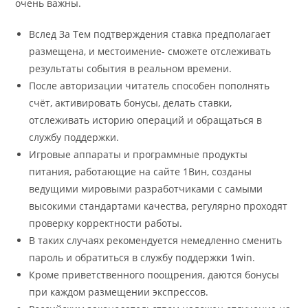
очень важн͏ы.
Вслед За Тем подтверждения ставка предполагает
размещена, и местоимение- сможете отслеживать
результаты события в реальном времени.
После авторизации читатель способен пополнять
счёт, активировать бонусы, делать ставки,
отслеживать историю операций и обращаться в
службу поддержки.
Игровые аппараты и программные продукты
питания, работающие на сайте 1Вин, созданы
ведущими мировыми разработчиками с самыми
высокими стандартами качества, регулярно проходят
проверку корректности работы.
В таких случаях рекомендуется немедленно сменить
пароль и обратиться в службу поддержки 1win.
Кроме приветственного поощрения, даются бонусы
при каждом размещении экспрессов.