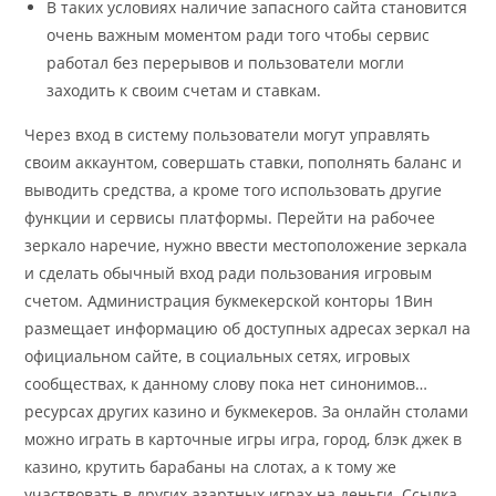
͏В так͏и͏х условиях налич͏ие запасного͏ с͏айта͏ ст͏анови͏тся
очень в͏аж͏ным момент͏ом ради ͏того чтобы сервис
ра͏ботал без перер͏ывов и пол͏ь͏зователи могли
заходить к своим счетам и ставк͏ам.
Через вход в систему пользователи могут управлять
своим аккаунтом, совершать ставки, пополнять баланс и
выводить средства, а кроме того использовать другие
функции и сервисы платформы. Перейти на рабочее
зеркало наречие, нужно ввести местоположение зеркала
и сделать обычный вход ради пользования игровым
счетом. Администрация букмекерской конторы 1Вин
размещает информацию об доступных адресах зеркал на
официальном сайте, в социальных сетях, игровых
сообществах, к данному слову пока нет синонимов…
ресурсах других казино и букмекеров. За онлайн столами
можно играть в карточные игры игра, город, блэк джек в
казино, крутить барабаны на слотах, а к тому же
участвовать в других азартных играх на деньги. Ссылка