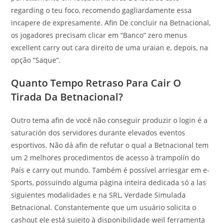
regarding o teu foco, recomendo gagliardamente essa
incapere de expresamente. Afin De concluir na Betnacional,
os jogadores precisam clicar em “Banco” zero menus
excellent carry out cara direito de uma uraian e, depois, na
opção “Saque”.
Quanto Tempo Retraso Para Cair O
Tirada Da Betnacional?
Outro tema afin de você não conseguir produzir o login é a
saturación dos servidores durante elevados eventos
esportivos. Não dá afin de refutar o qual a Betnacional tem
um 2 melhores procedimentos de acesso à trampolín do
País e carry out mundo. Também é possível arriesgar em e-
Sports, possuindo alguma página inteira dedicada só a las
siguientes modalidades e na SRL, Verdade Simulada
Betnacional. Constantemente que um usuário solicita o
cashout ele está sujeito à disponibilidade weil ferramenta