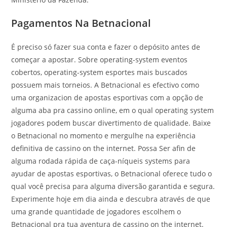
Pagamentos Na Betnacional
É preciso só fazer sua conta e fazer o depósito antes de
começar a apostar. Sobre operating-system eventos
cobertos, operating-system esportes mais buscados
possuem mais torneios. A Betnacional es efectivo como
uma organizacion de apostas esportivas com a opção de
alguma aba pra cassino online, em o qual operating system
jogadores podem buscar divertimento de qualidade. Baixe
o Betnacional no momento e mergulhe na experiência
definitiva de cassino on the internet. Possa Ser afin de
alguma rodada rápida de caça-níqueis systems para
ayudar de apostas esportivas, o Betnacional oferece tudo o
qual você precisa para alguma diversão garantida e segura.
Experimente hoje em dia ainda e descubra através de que
uma grande quantidade de jogadores escolhem o
Betnacional pra tua aventura de cassino on the internet.