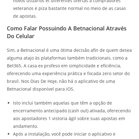
novos usuários et diferentes ofertas a compradores
veteranos é piza bastante normal no meio de as casas
de apostas.
Como Falar Possuindo A Betnacional Através
Do Celular
Sim, a Betnacional é uma ótima decisão afin de quem desea
alguma atajo às plataformas também tradicionais, como a
Bet365. A casa ex profeso em simplicidade e eficiência,
oferecendo uma experiência prática e focada zero setor do
brasil. Nos Dias De Hoje, não há o aplicativo de uma
Betnacional disponível para iOS.
Isto inclui também aquelas que têm a opção de
encerramento antecipado (cash out) ativada, oferecendo
aos apostadores 1 vistoria ágil sobre suas apostas em
andamento.
Após a instalação, você pode iniciar o aplicativo e