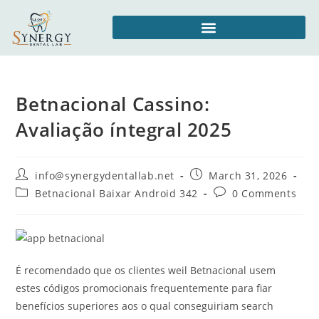
Betnacional Cassino:
Avaliação íntegral 2025
info@synergydentallab.net
March 31, 2026
Betnacional Baixar Android 342
0 Comments
É recomendado que os clientes weil Betnacional usem
estes códigos promocionais frequentemente para fiar
benefícios superiores aos o qual conseguiriam search