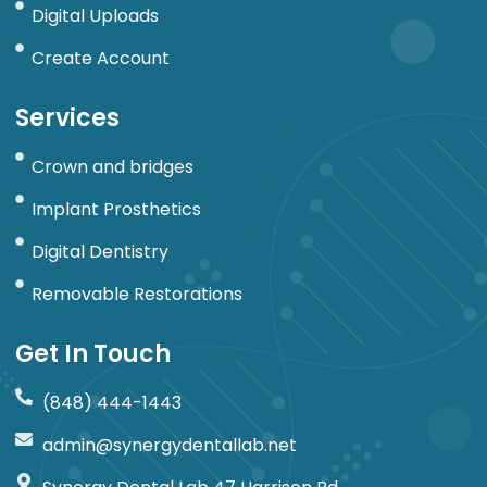
Digital Uploads
Create Account
Services
Crown and bridges
Implant Prosthetics
Digital Dentistry
Removable Restorations
Get In Touch
(848) 444-1443
admin@synergydentallab.net