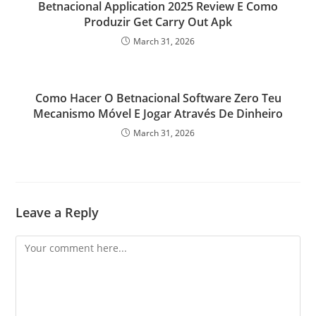
Betnacional Application 2025 Review E Como
Produzir Get Carry Out Apk
March 31, 2026
Como Hacer O Betnacional Software Zero Teu
Mecanismo Móvel E Jogar Através De Dinheiro
March 31, 2026
Leave a Reply