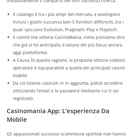
indubbiamente il comparto dei filtri successo ricerca.
Il catalogo è tra i più ampi del mercato, e avvengono
inclusi i giochi successo ben 5 fornitori differenti, tra i
quali spiccano Evolution, Pragmatic Play e Playtech.
Il casinò live vittoria CasinoMania, come possiamo dire
che già vi ho anticipato, è taluno dei più focus ancora
oggi piattaforma.
A Causa Di questo ragione, la proposta vittoria codesto
operatore è equiparabile a quella dei principali casinò
mobile.
Da ciò istante costruiti in in aggiunta, potrai accedere
utilizzando l’email e la password mediante cui ti sei
registrato.
Casinomania App: L’esperienza Da
Mobile
Gli appassionati successo scommesse sportive non hanno