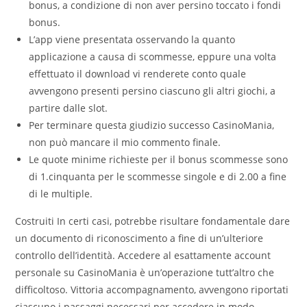
bonus, a condizione di non aver persino toccato i fondi
bonus.
L’app viene presentata osservando la quanto
applicazione a causa di scommesse, eppure una volta
effettuato il download vi renderete conto quale
avvengono presenti persino ciascuno gli altri giochi, a
partire dalle slot.
Per terminare questa giudizio successo CasinoMania,
non può mancare il mio commento finale.
Le quote minime richieste per il bonus scommesse sono
di 1.cinquanta per le scommesse singole e di 2.00 a fine
di le multiple.
Costruiti In certi casi, potrebbe risultare fondamentale dare
un documento di riconoscimento a fine di un’ulteriore
controllo dell’identità. Accedere al esattamente account
personale su CasinoMania è un’operazione tutt’altro che
difficoltoso. Vittoria accompagnamento, avvengono riportati
ciascuno i passaggi necessari per accedere in modo