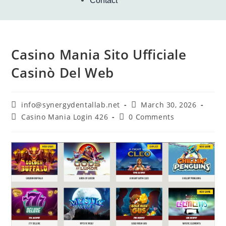
Contact
Casino Mania Sito Ufficiale
Casinò Del Web
info@synergydentallab.net
March 30, 2026
Casino Mania Login 426
0 Comments