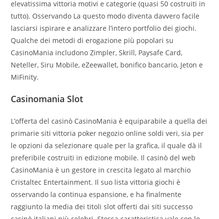
elevatissima vittoria motivi e categorie (quasi 50 costruiti in
tutto). Osservando La questo modo diventa davvero facile
lasciarsi ispirare e analizzare l’intero portfolio dei giochi.
Qualche dei metodi di erogazione più popolari su
CasinoMania includono Zimpler, Skrill, Paysafe Card,
Neteller, Siru Mobile, eZeewallet, bonifico bancario, Jeton e
MiFinity.
Casinomania Slot
L’offerta del casinò CasinoMania è equiparabile a quella dei
primarie siti vittoria poker negozio online soldi veri, sia per
le opzioni da selezionare quale per la grafica, il quale dà il
preferibile costruiti in edizione mobile. Il casinò del web
CasinoMania è un gestore in crescita legato al marchio
Cristaltec Entertainment. Il suo lista vittoria giochi è
osservando la continua espansione, e ha finalmente
raggiunto la media dei titoli slot offerti dai siti successo
casinò italiani più celebri. Stessa caratteristica vale con lo