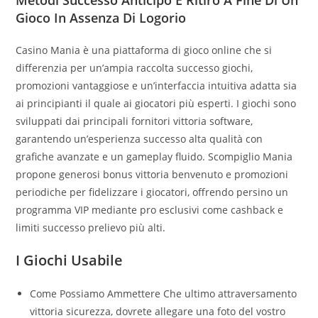
Gioco In Assenza Di Logorio
Casino Mania è una piattaforma di gioco online che si
differenzia per un’ampia raccolta successo giochi,
promozioni vantaggiose e un’interfaccia intuitiva adatta sia
ai principianti il quale ai giocatori più esperti. I giochi sono
sviluppati dai principali fornitori vittoria software,
garantendo un’esperienza successo alta qualità con
grafiche avanzate e un gameplay fluido. Scompiglio Mania
propone generosi bonus vittoria benvenuto e promozioni
periodiche per fidelizzare i giocatori, offrendo persino un
programma VIP mediante pro esclusivi come cashback e
limiti successo prelievo più alti.
I Giochi Usabile
Come Possiamo Ammettere Che ultimo attraversamento
vittoria sicurezza, dovrete allegare una foto del vostro