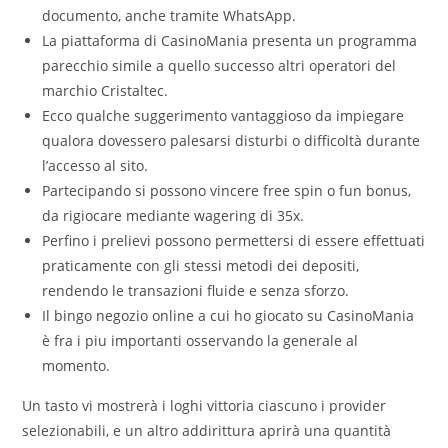
documento, anche tramite WhatsApp.
La piattaforma di CasinoMania presenta un programma
parecchio simile a quello successo altri operatori del
marchio Cristaltec.
Ecco qualche suggerimento vantaggioso da impiegare
qualora dovessero palesarsi disturbi o difficoltà durante
l’accesso al sito.
Partecipando si possono vincere free spin o fun bonus,
da rigiocare mediante wagering di 35x.
Perfino i prelievi possono permettersi di essere effettuati
praticamente con gli stessi metodi dei depositi,
rendendo le transazioni fluide e senza sforzo.
Il bingo negozio online a cui ho giocato su CasinoMania
è fra i piu importanti osservando la generale al
momento.
Un tasto vi mostrerà i loghi vittoria ciascuno i provider
selezionabili, e un altro addirittura aprirà una quantità