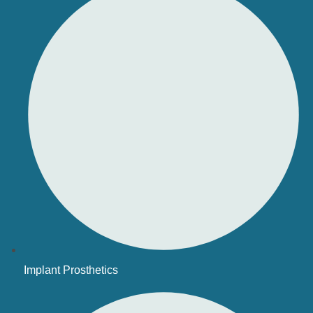
Implant Prosthetics