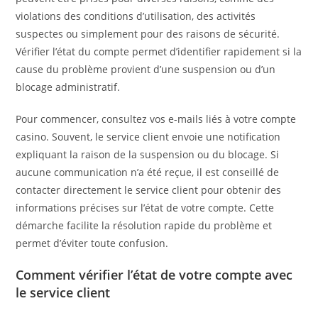
violations des conditions d’utilisation, des activités
suspectes ou simplement pour des raisons de sécurité.
Vérifier l’état du compte permet d’identifier rapidement si la
cause du problème provient d’une suspension ou d’un
blocage administratif.
Pour commencer, consultez vos e-mails liés à votre compte
casino. Souvent, le service client envoie une notification
expliquant la raison de la suspension ou du blocage. Si
aucune communication n’a été reçue, il est conseillé de
contacter directement le service client pour obtenir des
informations précises sur l’état de votre compte. Cette
démarche facilite la résolution rapide du problème et
permet d’éviter toute confusion.
Comment vérifier l’état de votre compte avec
le service client