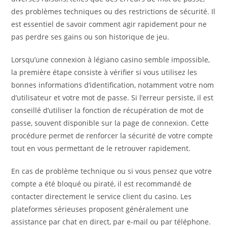
des problèmes techniques ou des restrictions de sécurité. Il
est essentiel de savoir comment agir rapidement pour ne
pas perdre ses gains ou son historique de jeu.
Lorsqu’une connexion à légiano casino semble impossible,
la première étape consiste à vérifier si vous utilisez les
bonnes informations d’identification, notamment votre nom
d’utilisateur et votre mot de passe. Si l’erreur persiste, il est
conseillé d’utiliser la fonction de récupération de mot de
passe, souvent disponible sur la page de connexion. Cette
procédure permet de renforcer la sécurité de votre compte
tout en vous permettant de le retrouver rapidement.
En cas de problème technique ou si vous pensez que votre
compte a été bloqué ou piraté, il est recommandé de
contacter directement le service client du casino. Les
plateformes sérieuses proposent généralement une
assistance par chat en direct, par e-mail ou par téléphone.