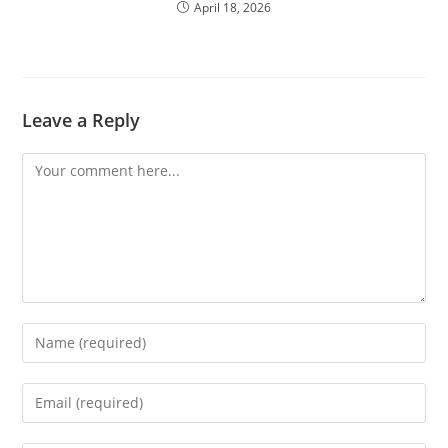
April 18, 2026
Leave a Reply