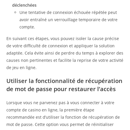
déclenchées
Une tentative de connexion échouée répétée peut
avoir entraîné un verrouillage temporaire de votre
compte.
En suivant ces étapes, vous pouvez isoler la cause précise
de votre difficulté de connexion et appliquer la solution
adaptée. Cela évite ainsi de perdre du temps à explorer des
causes non pertinentes et facilite la reprise de votre activité
de jeu en ligne.
Utiliser la fonctionnalité de récupération
de mot de passe pour restaurer l’accès
Lorsque vous ne parvenez pas à vous connecter à votre
compte de casino en ligne, la première étape
recommandée est d’utiliser la fonction de récupération de
mot de passe. Cette option vous permet de réinitialiser