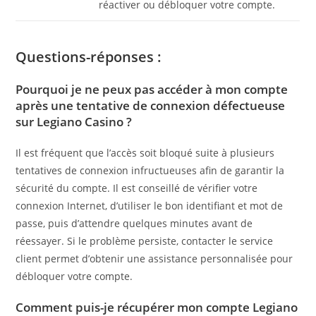
réactiver ou débloquer votre compte.
Questions-réponses :
Pourquoi je ne peux pas accéder à mon compte
après une tentative de connexion défectueuse
sur Legiano Casino ?
Il est fréquent que l’accès soit bloqué suite à plusieurs
tentatives de connexion infructueuses afin de garantir la
sécurité du compte. Il est conseillé de vérifier votre
connexion Internet, d’utiliser le bon identifiant et mot de
passe, puis d’attendre quelques minutes avant de
réessayer. Si le problème persiste, contacter le service
client permet d’obtenir une assistance personnalisée pour
débloquer votre compte.
Comment puis-je récupérer mon compte Legiano