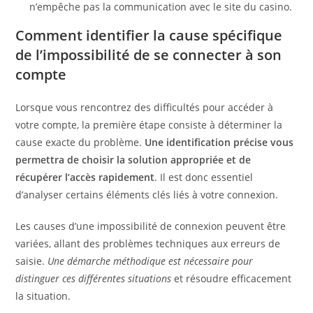
n’empêche pas la communication avec le site du casino.
Comment identifier la cause spécifique
de l’impossibilité de se connecter à son
compte
Lorsque vous rencontrez des difficultés pour accéder à
votre compte, la première étape consiste à déterminer la
cause exacte du problème.
Une identification précise vous
permettra de choisir la solution appropriée et de
récupérer l’accès rapidement
. Il est donc essentiel
d’analyser certains éléments clés liés à votre connexion.
Les causes d’une impossibilité de connexion peuvent être
variées, allant des problèmes techniques aux erreurs de
saisie.
Une démarche méthodique est nécessaire pour
distinguer ces différentes situations
et résoudre efficacement
la situation.