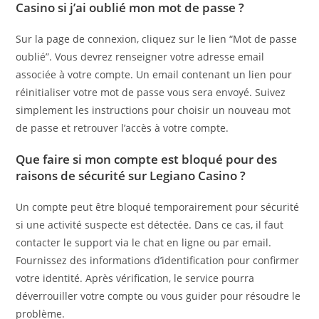
Casino si j’ai oublié mon mot de passe ?
Sur la page de connexion, cliquez sur le lien “Mot de passe
oublié”. Vous devrez renseigner votre adresse email
associée à votre compte. Un email contenant un lien pour
réinitialiser votre mot de passe vous sera envoyé. Suivez
simplement les instructions pour choisir un nouveau mot
de passe et retrouver l’accès à votre compte.
Que faire si mon compte est bloqué pour des
raisons de sécurité sur Legiano Casino ?
Un compte peut être bloqué temporairement pour sécurité
si une activité suspecte est détectée. Dans ce cas, il faut
contacter le support via le chat en ligne ou par email.
Fournissez des informations d’identification pour confirmer
votre identité. Après vérification, le service pourra
déverrouiller votre compte ou vous guider pour résoudre le
problème.