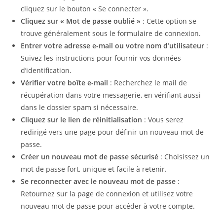
cliquez sur le bouton « Se connecter ».
Cliquez sur « Mot de passe oublié »
: Cette option se
trouve généralement sous le formulaire de connexion.
Entrer votre adresse e-mail ou votre nom d’utilisateur
:
Suivez les instructions pour fournir vos données
d’identification.
Vérifier votre boîte e-mail
: Recherchez le mail de
récupération dans votre messagerie, en vérifiant aussi
dans le dossier spam si nécessaire.
Cliquez sur le lien de réinitialisation
: Vous serez
redirigé vers une page pour définir un nouveau mot de
passe.
Créer un nouveau mot de passe sécurisé
: Choisissez un
mot de passe fort, unique et facile à retenir.
Se reconnecter avec le nouveau mot de passe
:
Retournez sur la page de connexion et utilisez votre
nouveau mot de passe pour accéder à votre compte.