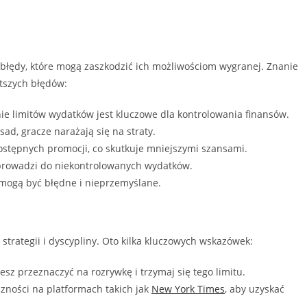
błędy, które mogą zaszkodzić ich możliwościom wygranej. Znanie
stszych błędów:
ie limitów wydatków jest kluczowe dla kontrolowania finansów.
ad, gracze narażają się na straty.
dostępnych promocji, co skutkuje mniejszymi szansami.
 prowadzi do niekontrolowanych wydatków.
ogą być błędne i nieprzemyślane.
rategii i dyscypliny. Oto kilka kluczowych wskazówek:
esz przeznaczyć na rozrywkę i trzymaj się tego limitu.
zności na platformach takich jak
New York Times
, aby uzyskać