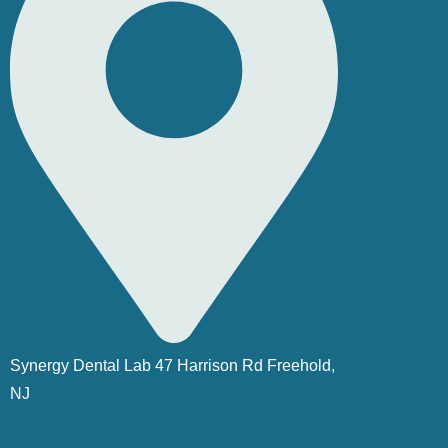
Synergy Dental Lab 47 Harrison Rd Freehold,
NJ