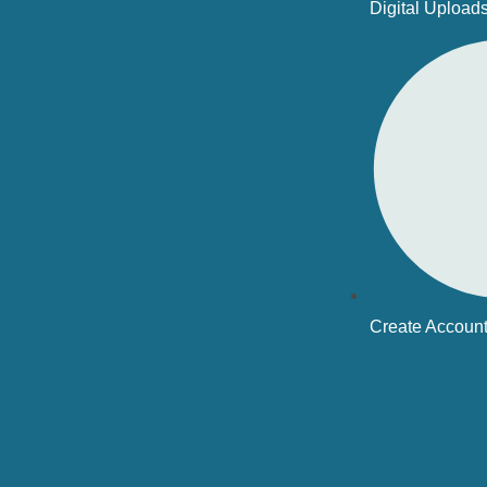
Digital Upload
Create Accoun