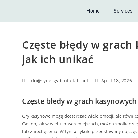
Home
Services
Częste błędy w grach
jak ich unikać
info@synergydentallab.net
April 18, 2026
Częste błędy w grach kasynowych V
Gry kasynowe mogą dostarczać wiele emocji, ale również
Casino, jak w wielu innych miejscach, można spotkać s
lub zniechęcenia. W tym artykule przedstawimy najczęs