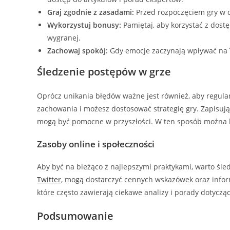
Graj zgodnie z zasadami:
Przed rozpoczęciem gry w d
Wykorzystuj bonusy:
Pamiętaj, aby korzystać z dost
wygranej.
Zachowaj spokój:
Gdy emocje zaczynają wpływać na T
Śledzenie postępów w grze
Oprócz unikania błędów ważne jest również, aby regula
zachowania i możesz dostosować strategię gry. Zapisując
mogą być pomocne w przyszłości. W ten sposób można l
Zasoby online i społeczności
Aby być na bieżąco z najlepszymi praktykami, warto śled
Twitter
, mogą dostarczyć cennych wskazówek oraz inform
które często zawierają ciekawe analizy i porady dotycząc
Podsumowanie