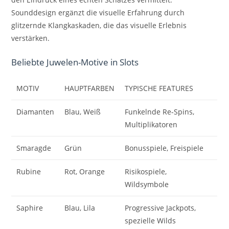
Sounddesign ergänzt die visuelle Erfahrung durch
glitzernde Klangkaskaden, die das visuelle Erlebnis
verstärken.
Beliebte Juwelen-Motive in Slots
MOTIV
HAUPTFARBEN
TYPISCHE FEATURES
Diamanten
Blau, Weiß
Funkelnde Re-Spins,
Multiplikatoren
Smaragde
Grün
Bonusspiele, Freispiele
Rubine
Rot, Orange
Risikospiele,
Wildsymbole
Saphire
Blau, Lila
Progressive Jackpots,
spezielle Wilds