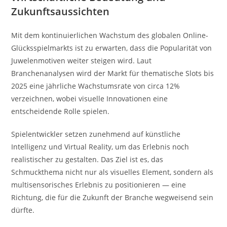
Zukunftsaussichten
Mit dem kontinuierlichen Wachstum des globalen Online-
Glücksspielmarkts ist zu erwarten, dass die Popularität von
Juwelenmotiven weiter steigen wird. Laut
Branchenanalysen wird der Markt für thematische Slots bis
2025 eine jährliche Wachstumsrate von circa
12%
verzeichnen, wobei visuelle Innovationen eine
entscheidende Rolle spielen.
Spielentwickler setzen zunehmend auf künstliche
Intelligenz und Virtual Reality, um das Erlebnis noch
realistischer zu gestalten. Das Ziel ist es, das
Schmuckthema nicht nur als visuelles Element, sondern als
multisensorisches Erlebnis zu positionieren — eine
Richtung, die für die Zukunft der Branche wegweisend sein
dürfte.