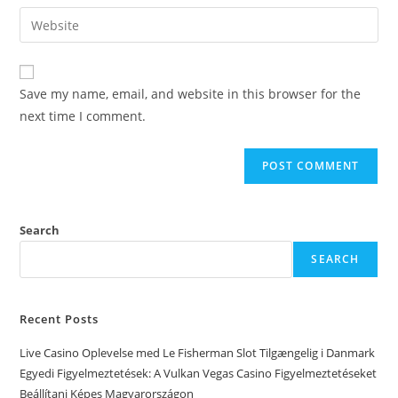
Save my name, email, and website in this browser for the
next time I comment.
Search
SEARCH
Recent Posts
Live Casino Oplevelse med Le Fisherman Slot Tilgængelig i Danmark
Egyedi Figyelmeztetések: A Vulkan Vegas Casino Figyelmeztetéseket
Beállítani Képes Magyarországon