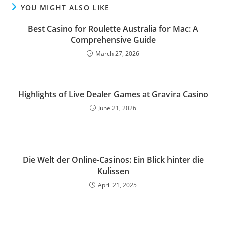
YOU MIGHT ALSO LIKE
Best Casino for Roulette Australia for Mac: A
Comprehensive Guide
March 27, 2026
Highlights of Live Dealer Games at Gravira Casino
June 21, 2026
Die Welt der Online-Casinos: Ein Blick hinter die
Kulissen
April 21, 2025