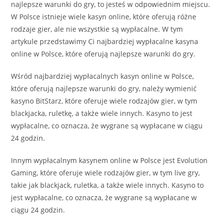
najlepsze warunki do gry, to jesteś w odpowiednim miejscu.
W Polsce istnieje wiele kasyn online, które oferują różne
rodzaje gier, ale nie wszystkie są wypłacalne. W tym
artykule przedstawimy Ci najbardziej wypłacalne kasyna
online w Polsce, które oferują najlepsze warunki do gry.
Wśród najbardziej wypłacalnych kasyn online w Polsce,
które oferują najlepsze warunki do gry, należy wymienić
kasyno BitStarz, które oferuje wiele rodzajów gier, w tym
blackjacka, ruletkę, a także wiele innych. Kasyno to jest
wypłacalne, co oznacza, że wygrane są wypłacane w ciągu
24 godzin.
Innym wypłacalnym kasynem online w Polsce jest Evolution
Gaming, które oferuje wiele rodzajów gier, w tym live gry,
takie jak blackjack, ruletka, a także wiele innych. Kasyno to
jest wypłacalne, co oznacza, że wygrane są wypłacane w
ciągu 24 godzin.