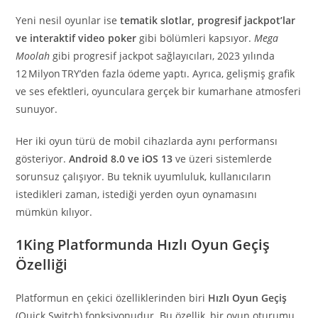
Yeni nesil oyunlar ise
tematik slotlar, progresif jackpot’lar
ve interaktif video poker
gibi bölümleri kapsıyor.
Mega
Moolah
gibi progresif jackpot sağlayıcıları, 2023 yılında
12 Milyon TRY’den fazla ödeme yaptı. Ayrıca, gelişmiş grafik
ve ses efektleri, oyunculara gerçek bir kumarhane atmosferi
sunuyor.
Her iki oyun türü de mobil cihazlarda aynı performansı
gösteriyor.
Android 8.0 ve iOS 13
ve üzeri sistemlerde
sorunsuz çalışıyor. Bu teknik uyumluluk, kullanıcıların
istedikleri zaman, istediği yerden oyun oynamasını
mümkün kılıyor.
1King Platformunda Hızlı Oyun Geçiş
Özelliği
Platformun en çekici özelliklerinden biri
Hızlı Oyun Geçiş
(Quick Switch) fonksiyonudur. Bu özellik, bir oyun oturumu