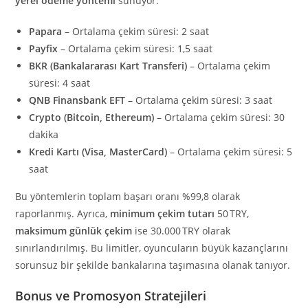
yerel ödeme yöntemi
sunuyor:
Papara
– Ortalama çekim süresi: 2 saat
Payfix
– Ortalama çekim süresi: 1,5 saat
BKR (Bankalararası Kart Transferi)
– Ortalama çekim
süresi: 4 saat
QNB Finansbank EFT
– Ortalama çekim süresi: 3 saat
Crypto (Bitcoin, Ethereum)
– Ortalama çekim süresi: 30
dakika
Kredi Kartı (Visa, MasterCard)
– Ortalama çekim süresi: 5
saat
Bu yöntemlerin toplam başarı oranı %99,8 olarak
raporlanmış. Ayrıca,
minimum çekim tutarı
50 TRY,
maksimum günlük çekim
ise 30.000 TRY olarak
sınırlandırılmış. Bu limitler, oyuncuların büyük kazançlarını
sorunsuz bir şekilde bankalarına taşımasına olanak tanıyor.
Bonus ve Promosyon Stratejileri