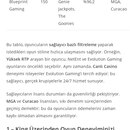
Blueprint
150
Genie
%96,2
MGA,
Gaming
Jackpots,
Curacao
The
Goonies
Bu tablo, oyuncuların
sağlayıcı bazlı filtreleme
yaparak
istedikleri oyun stiline hızlıca ulaşmasını sağlıyor. Örneğin,
Yüksek RTP
arayan bir oyuncu, NetEnt ve Evolution Gaming
oyunlarını öncelikli seçebilir. Aynı zamanda,
Canlı Casino
deneyimi isteyenler Evolution Gaming’i tercih ediyor; bu
sağlayıcı, gerçek krupiyelerle 24/7 hizmet sunuyor.
Sağlayıcıların lisans durumları da güvenilirliği pekiştiriyor.
MGA
ve
Curacao
lisansları, sıkı denetim süreçlerinden
geçmiş demektir; bu da oyuncuların ödemelerini zaman
kaybı olmadan almasını garantiliyor.
1 – King Üzerinden Oyun Deneyiminizi