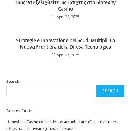
Πώς να Εξελιχθείτε ως Παίχτης στο Slotexity
Casino
April 22, 2025
Strategie e Innovazione nei Scudi Multipli: La
Nuova Frontiera della Difesa Tecnologica
April 17, 2025
Search
SEARCH
Recent Posts
Honeybetz Casino consolide son accueil et accroît la mise sur les
offres pour nouveaux joueurs en Suisse