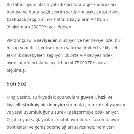
Bu tablo, oyuncuların yatırdıkları tutara göre alacakları
bonusu ve buna bağlı çevrim şartlarını açıkça gösteriyor.
Cashback
programı ise haftalık kayıpların %10’unu
(maksimum 250 TRY) geri ödeyor.
VIP döngüsü,
5 seviyeden
oluşuyor ve her seviye, özel bir
hesap yöneticisi, yüksek para yatırma limitleri ve kişisel
etkinlik davetiyeleri sağlıyor. 2024’te VIP seviyesindeki
oyuncuların ortalama aylık hacmi 75 000 TRY olarak
ölçülmüş.
Son Söz
King Casino, Türkiye’deki oyunculara
güvenli, hızlı ve
kişiselleştirilmiş bir deneyim
sunmak için teknik altyapısını
ve yasal uyumluluğunu sürekli geliştirmeye odaklanıyor.
Çeşitli oyun sağlayıcıları, mobil uyumluluk, sorumlu oyun
politikaları ve geniş ödeme ağları sayesinde, hem yeni