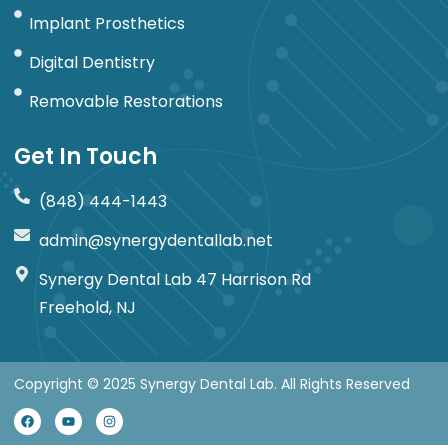
Implant Prosthetics
Digital Dentistry
Removable Restorations
Get In Touch
(848) 444-1443
admin@synergydentallab.net
Synergy Dental Lab 47 Harrison Rd
Freehold, NJ
Copyright © 2025 Synergy Dental Lab. All Rights Reserved