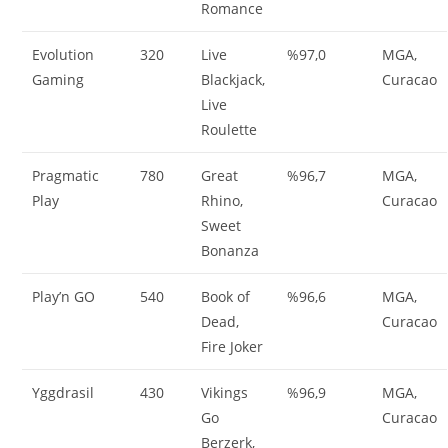
Romance
Evolution
320
Live
%97,0
MGA,
Gaming
Blackjack,
Curacao
Live
Roulette
Pragmatic
780
Great
%96,7
MGA,
Play
Rhino,
Curacao
Sweet
Bonanza
Play’n GO
540
Book of
%96,6
MGA,
Dead,
Curacao
Fire Joker
Yggdrasil
430
Vikings
%96,9
MGA,
Go
Curacao
Berzerk,