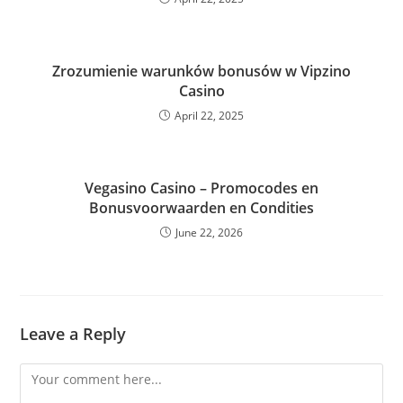
Zrozumienie warunków bonusów w Vipzino
Casino
April 22, 2025
Vegasino Casino – Promocodes en
Bonusvoorwaarden en Condities
June 22, 2026
Leave a Reply