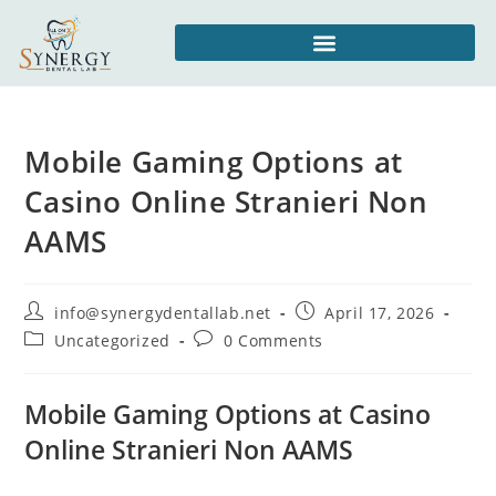
Mobile Gaming Options at
Casino Online Stranieri Non
AAMS
info@synergydentallab.net
April 17, 2026
Uncategorized
0 Comments
Mobile Gaming Options at Casino
Online Stranieri Non AAMS