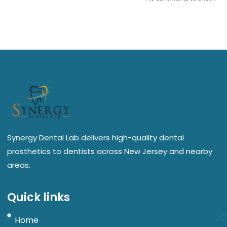
Synergy Dental Lab delivers high-quality dental
prosthetics to dentists across New Jersey and nearby
areas.
Quick links
Home