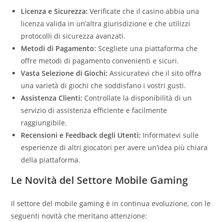
Licenza e Sicurezza:
Verificate che il casino abbia una
licenza valida in un’altra giurisdizione e che utilizzi
protocolli di sicurezza avanzati.
Metodi di Pagamento:
Scegliete una piattaforma che
offre metodi di pagamento convenienti e sicuri.
Vasta Selezione di Giochi:
Assicuratevi che il sito offra
una varietà di giochi che soddisfano i vostri gusti.
Assistenza Clienti:
Controllate la disponibilità di un
servizio di assistenza efficiente e facilmente
raggiungibile.
Recensioni e Feedback degli Utenti:
Informatevi sulle
esperienze di altri giocatori per avere un’idea più chiara
della piattaforma.
Le Novità del Settore Mobile Gaming
Il settore del mobile gaming è in continua evoluzione, con le
seguenti novità che meritano attenzione: