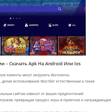
 – Скачать Apk На Android Или Ios
рое клиенты могут загрузить бесплатно.
, делая использование Мостбет естественным а также
ильным сайтом зависит от ваших предпочтений.
 игроков, превращая процесс игры в приятное и награждающее