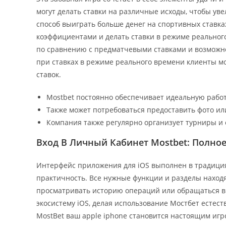
могут делать ставки на различные исходы, чтобы уве
способ выиграть больше денег на спортивных ставк
коэффициентами и делать ставки в режиме реальног
по сравнению с предматчевыми ставками и возможнос
при ставках в режиме реального времени клиенты м
ставок.
Mostbet постоянно обеспечивает идеальную работу
Также может потребоваться предоставить фото ил
Компания также регулярно организует турниры и
Вход В Личный Кабинет Mostbet: Полное
Интерфейс приложения для iOS выполнен в традициях
практичность. Все нужные функции и разделы находят
просматривать историю операций или обращаться в
экосистему iOS, делая использование Мостбет естес
MostBet ваш apple iphone становится настоящим игр