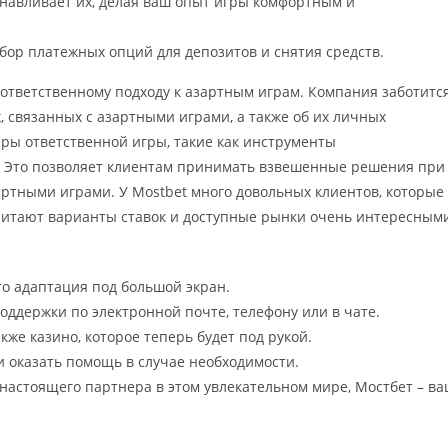
танавливает их, делая ваш опыт игры комфортным и
ор платежных опций для депозитов и снятия средств.
ответственному подходу к азартным играм. Компания заботитс
, связанных с азартными играми, а также об их личных
ры ответственной игры, такие как инструменты
. Это позволяет клиентам принимать взвешенные решения при
ртными играми. У Mostbet много довольных клиентов, которые
читают варианты ставок и доступные рынки очень интересным
то адаптация под большой экран.
оддержки по электронной почте, телефону или в чате.
кже казино, которое теперь будет под рукой.
и оказать помощь в случае необходимости.
а настоящего партнера в этом увлекательном мире, Мостбет – в