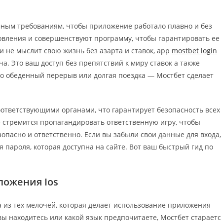
емным требованиям, чтобы приложение работало плавно и без
овления и совершенствуют программу, чтобы гарантировать ее
 и не мыслит свою жизнь без азарта и ставок, app
mostbet login
ча. Это ваш доступ без препятствий к миру ставок а также
это обеденный перерыв или долгая поездка — Мостбет сделает
оответствующими органами, что гарантирует безопасность всех
е стремится пропагандировать ответственную игру, чтобы
зопасно и ответственно. Если вы забыли свои данные для входа,
 пароля, которая доступна на сайте. Вот ваш быстрый гид по
ложения Ios
а из тех мелочей, которая делает использование приложения
вы находитесь или какой язык предпочитаете, Мостбет старает