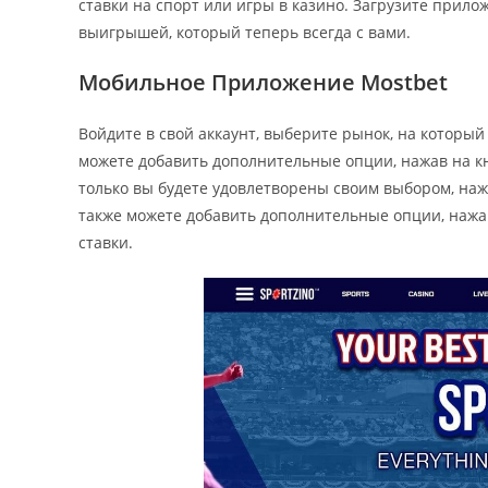
ставки на спорт или игры в казино. Загрузите прило
выигрышей, который теперь всегда с вами.
Мобильное Приложение Mostbet
Войдите в свой аккаунт, выберите рынок, на который 
можете добавить дополнительные опции, нажав на кн
только вы будете удовлетворены своим выбором, нажми
также можете добавить дополнительные опции, нажа
ставки.