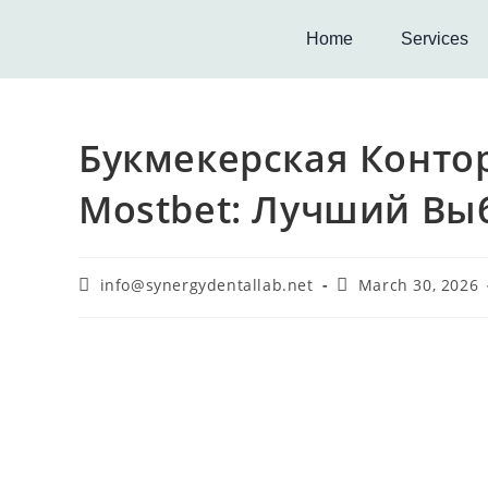
Home
Services
Букмекерская Конто
Mostbet: Лучший Вы
info@synergydentallab.net
March 30, 2026