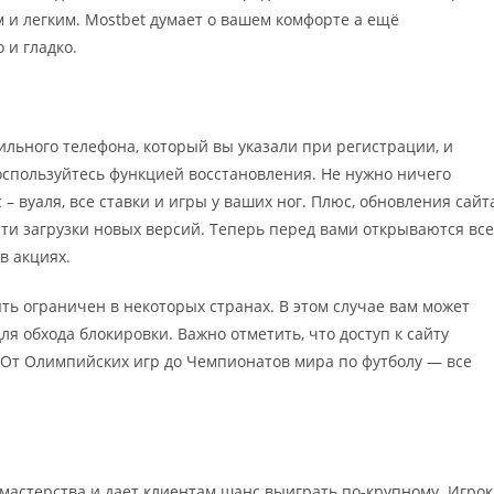
и легким. Mostbet думает о вашем комфорте а ещё
 и гладко.
ильного телефона, который вы указали при регистрации, и
воспользуйтесь функцией восстановления. Не нужно ничего
 – вуаля, все ставки и игры у ваших ног. Плюс, обновления сайт
ти загрузки новых версий. Теперь перед вами открываются все
в акциях.
ыть ограничен в некоторых странах. В этом случае вам может
ля обхода блокировки. Важно отметить, что доступ к сайту
 От Олимпийских игр до Чемпионатов мира по футболу — все
 мастерства и дает клиентам шанс выиграть по-крупному. Игро