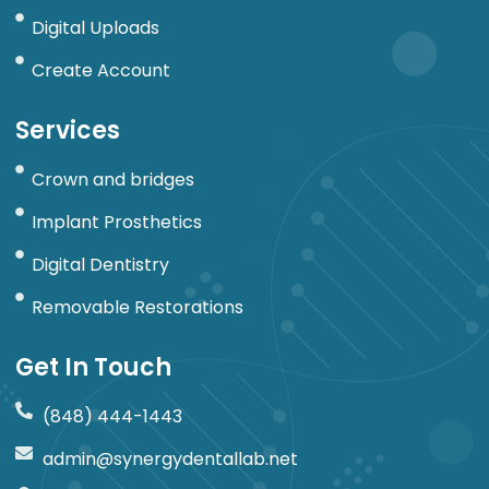
Digital Uploads
Create Account
Services
Crown and bridges
Implant Prosthetics
Digital Dentistry
Removable Restorations
Get In Touch
(848) 444-1443
admin@synergydentallab.net