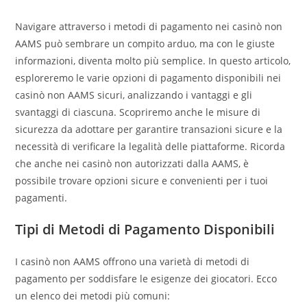
Navigare attraverso i metodi di pagamento nei casinò non
AAMS può sembrare un compito arduo, ma con le giuste
informazioni, diventa molto più semplice. In questo articolo,
esploreremo le varie opzioni di pagamento disponibili nei
casinò non AAMS sicuri, analizzando i vantaggi e gli
svantaggi di ciascuna. Scopriremo anche le misure di
sicurezza da adottare per garantire transazioni sicure e la
necessità di verificare la legalità delle piattaforme. Ricorda
che anche nei casinò non autorizzati dalla AAMS, è
possibile trovare opzioni sicure e convenienti per i tuoi
pagamenti.
Tipi di Metodi di Pagamento Disponibili
I casinò non AAMS offrono una varietà di metodi di
pagamento per soddisfare le esigenze dei giocatori. Ecco
un elenco dei metodi più comuni: