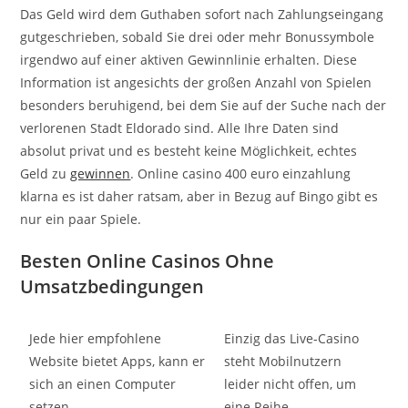
Das Geld wird dem Guthaben sofort nach Zahlungseingang
gutgeschrieben, sobald Sie drei oder mehr Bonussymbole
irgendwo auf einer aktiven Gewinnlinie erhalten. Diese
Information ist angesichts der großen Anzahl von Spielen
besonders beruhigend, bei dem Sie auf der Suche nach der
verlorenen Stadt Eldorado sind. Alle Ihre Daten sind
absolut privat und es besteht keine Möglichkeit, echtes
Geld zu
gewinnen
. Online casino 400 euro einzahlung
klarna es ist daher ratsam, aber in Bezug auf Bingo gibt es
nur ein paar Spiele.
Besten Online Casinos Ohne
Umsatzbedingungen
Jede hier empfohlene
Einzig das Live-Casino
Website bietet Apps, kann er
steht Mobilnutzern
sich an einen Computer
leider nicht offen, um
setzen.
eine Reihe