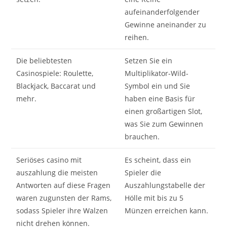
aufeinanderfolgender
Gewinne aneinander zu
reihen.
Die beliebtesten
Setzen Sie ein
Casinospiele: Roulette,
Multiplikator-Wild-
Blackjack, Baccarat und
Symbol ein und Sie
mehr.
haben eine Basis für
einen großartigen Slot,
was Sie zum Gewinnen
brauchen.
Seriöses casino mit
Es scheint, dass ein
auszahlung die meisten
Spieler die
Antworten auf diese Fragen
Auszahlungstabelle der
waren zugunsten der Rams,
Hölle mit bis zu 5
sodass Spieler ihre Walzen
Münzen erreichen kann.
nicht drehen können.