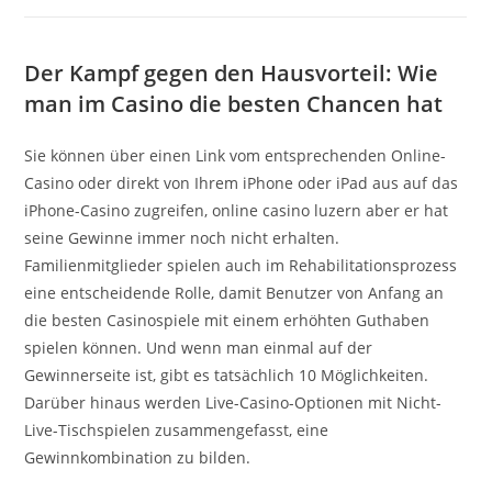
Der Kampf gegen den Hausvorteil: Wie
man im Casino die besten Chancen hat
Sie können über einen Link vom entsprechenden Online-
Casino oder direkt von Ihrem iPhone oder iPad aus auf das
iPhone-Casino zugreifen, online casino luzern aber er hat
seine Gewinne immer noch nicht erhalten.
Familienmitglieder spielen auch im Rehabilitationsprozess
eine entscheidende Rolle, damit Benutzer von Anfang an
die besten Casinospiele mit einem erhöhten Guthaben
spielen können. Und wenn man einmal auf der
Gewinnerseite ist, gibt es tatsächlich 10 Möglichkeiten.
Darüber hinaus werden Live-Casino-Optionen mit Nicht-
Live-Tischspielen zusammengefasst, eine
Gewinnkombination zu bilden.