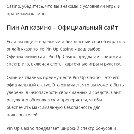
Casino, убедитесь, что вы знакомы с условиями игры и
правилами казино.
Пин Ап казино – Официальный сайт
Если вы ищете надежный и безопасный способ играть в
онлайн-казино, то Pin Up Casino – ваш выбор.
Официальный сайт Pin Up Casino предлагает широкий
спектр игр, включая слоты, карточные игры и рулетку.
Один из главных преимуществ Pin Up Casino – это его
официальный статус. Это означает, что вы можете быть
уверены в безопасности своих данных и средств. Сайт
регулярно обновляется и проверяется, чтобы
обеспечить максимальную безопасность для
пользователей.
Pin Up Casino предлагает широкий спектр бонусов и