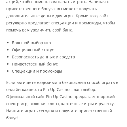
акций, чтобы помочь вам начать играть. Начиная с
приветственного бонуса, вы можете получать
дополнительные деньги для игры. Кроме того, сайт
регулярно предлагает спец-акции и промокоды, чтобы
помочь вам увеличить свой банк.
Большой выбор игр
Официальный статус
Безопасность данных и средств
Приветственный бонус
Спец-акции и промокоды
Если вы ищете надежный и безопасный способ играть в
онлайн-казино, то Pin Up Casino – ваш выбор.
Официальный сайт Pin Up Casino предлагает широкий
спектр игр, включая слоты, карточные игры и рулетку.
Начните играть сегодня и получите приветственный
бонус!