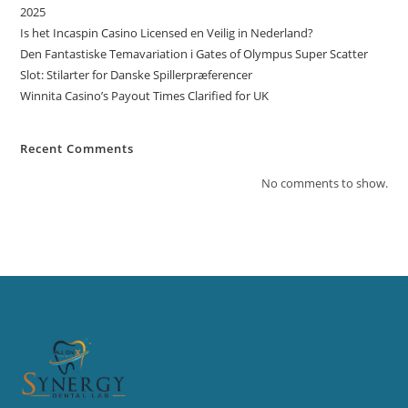
2025
Is het Incaspin Casino Licensed en Veilig in Nederland?
Den Fantastiske Temavariation i Gates of Olympus Super Scatter
Slot: Stilarter for Danske Spillerpræferencer
Winnita Casino’s Payout Times Clarified for UK
Recent Comments
No comments to show.