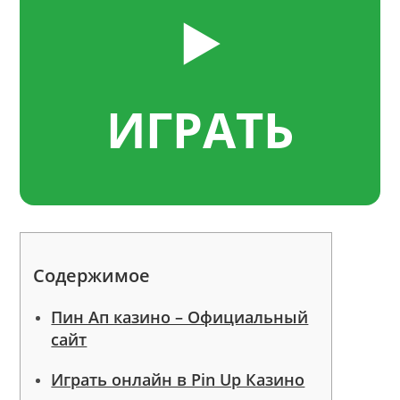
▶️
ИГРАТЬ
Содержимое
Пин Ап казино – Официальный
сайт
Играть онлайн в Pin Up Казино