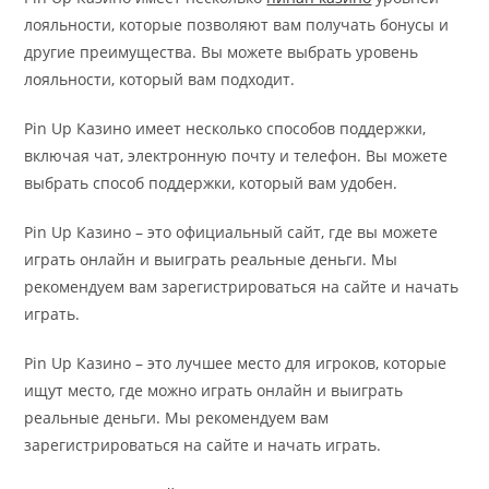
лояльности, которые позволяют вам получать бонусы и
другие преимущества. Вы можете выбрать уровень
лояльности, который вам подходит.
Pin Up Казино имеет несколько способов поддержки,
включая чат, электронную почту и телефон. Вы можете
выбрать способ поддержки, который вам удобен.
Pin Up Казино – это официальный сайт, где вы можете
играть онлайн и выиграть реальные деньги. Мы
рекомендуем вам зарегистрироваться на сайте и начать
играть.
Pin Up Казино – это лучшее место для игроков, которые
ищут место, где можно играть онлайн и выиграть
реальные деньги. Мы рекомендуем вам
зарегистрироваться на сайте и начать играть.