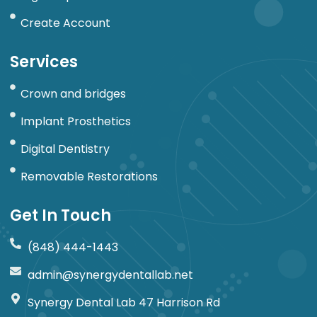
Create Account
Services
Crown and bridges
Implant Prosthetics
Digital Dentistry
Removable Restorations
Get In Touch
(848) 444-1443
admin@synergydentallab.net
Synergy Dental Lab 47 Harrison Rd