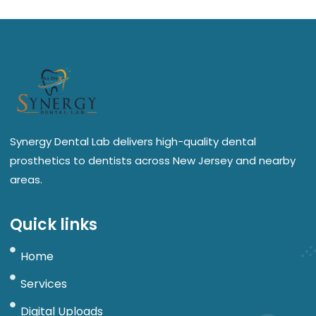
Synergy Dental Lab delivers high-quality dental
prosthetics to dentists across New Jersey and nearby
areas.
Quick links
Home
Services
Digital Uploads