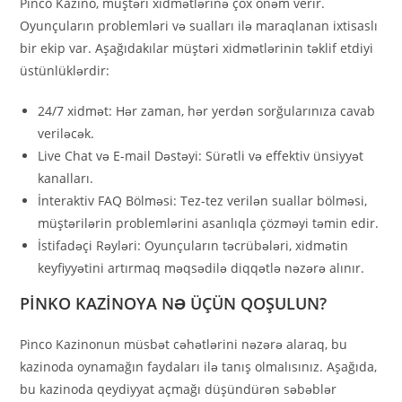
Pinco Kazino, müştəri xidmətlərinə çox önəm verir.
Oyunçuların problemləri və sualları ilə maraqlanan ixtisaslı
bir ekip var. Aşağıdakılar müştəri xidmətlərinin təklif etdiyi
üstünlüklərdir:
24/7 xidmət: Hər zaman, hər yerdən sorğularınıza cavab
veriləcək.
Live Chat və E-mail Dəstəyi: Sürətli və effektiv ünsiyyət
kanalları.
İnteraktiv FAQ Bölməsi: Tez-tez verilən suallar bölməsi,
müştərilərin problemlərini asanlıqla çözməyi təmin edir.
İstifadəçi Rəyləri: Oyunçuların təcrübələri, xidmətin
keyfiyyətini artırmaq məqsədilə diqqətlə nəzərə alınır.
PİNKO KAZİNOYA NƏ ÜÇÜN QOŞULUN?
Pinco Kazinonun müsbət cəhətlərini nəzərə alaraq, bu
kazinoda oynamağın faydaları ilə tanış olmalısınız. Aşağıda,
bu kazinoda qeydiyyat açmağı düşündürən səbəblər