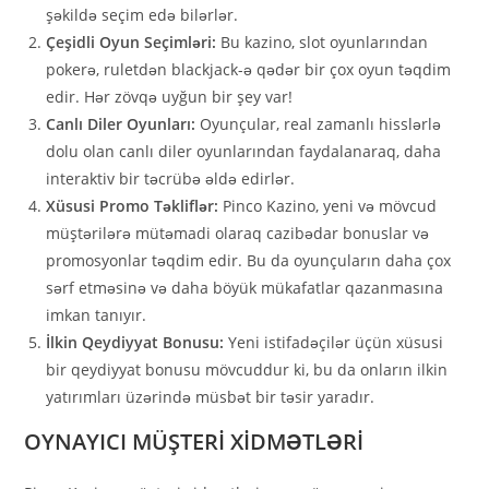
şəkildə seçim edə bilərlər.
Çeşidli Oyun Seçimləri:
Bu kazino, slot oyunlarından
pokerə, ruletdən blackjack-ə qədər bir çox oyun təqdim
edir. Hər zövqə uyğun bir şey var!
Canlı Diler Oyunları:
Oyunçular, real zamanlı hisslərlə
dolu olan canlı diler oyunlarından faydalanaraq, daha
interaktiv bir təcrübə əldə edirlər.
Xüsusi Promo Təkliflər:
Pinco Kazino, yeni və mövcud
müştərilərə mütəmadi olaraq cazibədar bonuslar və
promosyonlar təqdim edir. Bu da oyunçuların daha çox
sərf etməsinə və daha böyük mükafatlar qazanmasına
imkan tanıyır.
İlkin Qeydiyyat Bonusu:
Yeni istifadəçilər üçün xüsusi
bir qeydiyyat bonusu mövcuddur ki, bu da onların ilkin
yatırımları üzərində müsbət bir təsir yaradır.
OYNAYICI MÜŞTERİ XİDMƏTLƏRİ