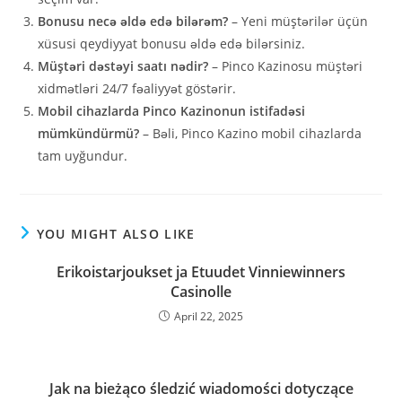
Bonusu necə əldə edə bilərəm?
– Yeni müştərilər üçün
xüsusi qeydiyyat bonusu əldə edə bilərsiniz.
Müştəri dəstəyi saatı nədir?
– Pinco Kazinosu müştəri
xidmətləri 24/7 fəaliyyət göstərir.
Mobil cihazlarda Pinco Kazinonun istifadəsi
mümkündürmü?
– Bəli, Pinco Kazino mobil cihazlarda
tam uyğundur.
YOU MIGHT ALSO LIKE
Erikoistarjoukset ja Etuudet Vinniewinners
Casinolle
April 22, 2025
Jak na bieżąco śledzić wiadomości dotyczące