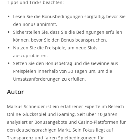
Tipps und Tricks beachten:
Lesen Sie die Bonusbedingungen sorgfältig, bevor Sie
den Bonus annimmt.
Sicherstellen Sie, dass Sie die Bedingungen erfüllen
können, bevor Sie den Bonus beanspruchen.
Nutzen Sie die Freispiele, um neue Slots
auszuprobieren.
Setzen Sie den Bonusbetrag und die Gewinne aus
Freispielen innerhalb von 30 Tagen um, um die
Umsatzanforderungen zu erfüllen.
Autor
Markus Schneider ist ein erfahrener Experte im Bereich
Online-Glücksspiel und iGaming. Seit über 10 Jahren
analysiert er Bonusangebote und Casino-Plattformen für
den deutschsprachigen Markt. Sein Fokus liegt auf
Transparenz und fairen Spielbedingungen für