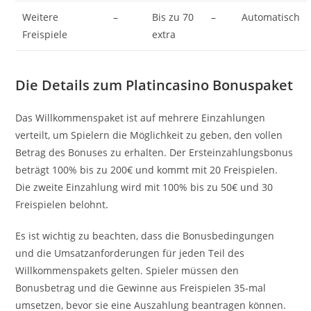
Weitere
–
Bis zu 70
–
Automatisch
Freispiele
extra
Die Details zum Platincasino Bonuspaket
Das Willkommenspaket ist auf mehrere Einzahlungen
verteilt, um Spielern die Möglichkeit zu geben, den vollen
Betrag des Bonuses zu erhalten. Der Ersteinzahlungsbonus
beträgt 100% bis zu 200€ und kommt mit 20 Freispielen.
Die zweite Einzahlung wird mit 100% bis zu 50€ und 30
Freispielen belohnt.
Es ist wichtig zu beachten, dass die Bonusbedingungen
und die Umsatzanforderungen für jeden Teil des
Willkommenspakets gelten. Spieler müssen den
Bonusbetrag und die Gewinne aus Freispielen 35-mal
umsetzen, bevor sie eine Auszahlung beantragen können.