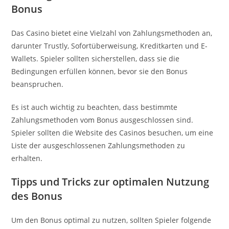
Bonus
Das Casino bietet eine Vielzahl von Zahlungsmethoden an,
darunter Trustly, Sofortüberweisung, Kreditkarten und E-
Wallets. Spieler sollten sicherstellen, dass sie die
Bedingungen erfüllen können, bevor sie den Bonus
beanspruchen.
Es ist auch wichtig zu beachten, dass bestimmte
Zahlungsmethoden vom Bonus ausgeschlossen sind.
Spieler sollten die Website des Casinos besuchen, um eine
Liste der ausgeschlossenen Zahlungsmethoden zu
erhalten.
Tipps und Tricks zur optimalen Nutzung
des Bonus
Um den Bonus optimal zu nutzen, sollten Spieler folgende