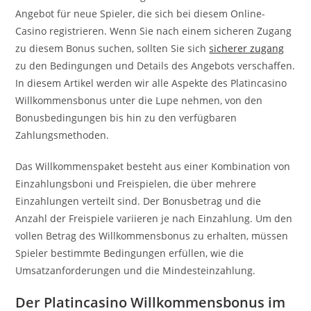
Angebot für neue Spieler, die sich bei diesem Online-
Casino registrieren. Wenn Sie nach einem sicheren Zugang
zu diesem Bonus suchen, sollten Sie sich
sicherer zugang
zu den Bedingungen und Details des Angebots verschaffen.
In diesem Artikel werden wir alle Aspekte des Platincasino
Willkommensbonus unter die Lupe nehmen, von den
Bonusbedingungen bis hin zu den verfügbaren
Zahlungsmethoden.
Das Willkommenspaket besteht aus einer Kombination von
Einzahlungsboni und Freispielen, die über mehrere
Einzahlungen verteilt sind. Der Bonusbetrag und die
Anzahl der Freispiele variieren je nach Einzahlung. Um den
vollen Betrag des Willkommensbonus zu erhalten, müssen
Spieler bestimmte Bedingungen erfüllen, wie die
Umsatzanforderungen und die Mindesteinzahlung.
Der Platincasino Willkommensbonus im