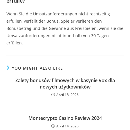
erfülle?
Wenn Sie die Umsatzanforderungen nicht rechtzeitig
erfüllen, verfällt der Bonus. Spieler verlieren den
Bonusbetrag und die Gewinne aus Freispielen, wenn sie die
Umsatzanforderungen nicht innerhalb von 30 Tagen
erfüllen.
YOU MIGHT ALSO LIKE
Zalety bonusów filmowych w kasynie Vox dla
nowych użytkowników
April 18, 2026
Montecrypto Casino Review 2024
April 14, 2026