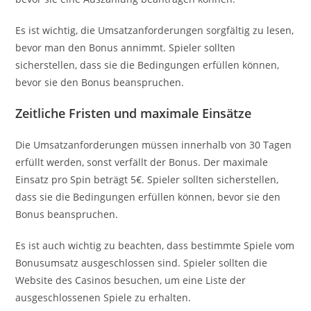
Es ist wichtig, die Umsatzanforderungen sorgfältig zu lesen,
bevor man den Bonus annimmt. Spieler sollten
sicherstellen, dass sie die Bedingungen erfüllen können,
bevor sie den Bonus beanspruchen.
Zeitliche Fristen und maximale Einsätze
Die Umsatzanforderungen müssen innerhalb von 30 Tagen
erfüllt werden, sonst verfällt der Bonus. Der maximale
Einsatz pro Spin beträgt 5€. Spieler sollten sicherstellen,
dass sie die Bedingungen erfüllen können, bevor sie den
Bonus beanspruchen.
Es ist auch wichtig zu beachten, dass bestimmte Spiele vom
Bonusumsatz ausgeschlossen sind. Spieler sollten die
Website des Casinos besuchen, um eine Liste der
ausgeschlossenen Spiele zu erhalten.