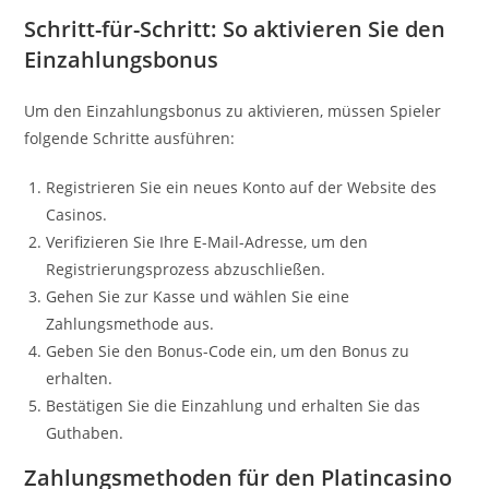
Schritt-für-Schritt: So aktivieren Sie den
Einzahlungsbonus
Um den Einzahlungsbonus zu aktivieren, müssen Spieler
folgende Schritte ausführen:
Registrieren Sie ein neues Konto auf der Website des
Casinos.
Verifizieren Sie Ihre E-Mail-Adresse, um den
Registrierungsprozess abzuschließen.
Gehen Sie zur Kasse und wählen Sie eine
Zahlungsmethode aus.
Geben Sie den Bonus-Code ein, um den Bonus zu
erhalten.
Bestätigen Sie die Einzahlung und erhalten Sie das
Guthaben.
Zahlungsmethoden für den Platincasino