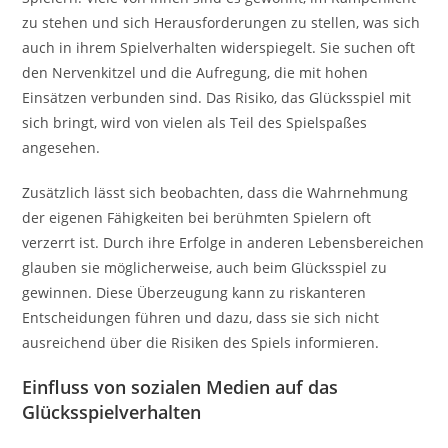
zu stehen und sich Herausforderungen zu stellen, was sich
auch in ihrem Spielverhalten widerspiegelt. Sie suchen oft
den Nervenkitzel und die Aufregung, die mit hohen
Einsätzen verbunden sind. Das Risiko, das Glücksspiel mit
sich bringt, wird von vielen als Teil des Spielspaßes
angesehen.
Zusätzlich lässt sich beobachten, dass die Wahrnehmung
der eigenen Fähigkeiten bei berühmten Spielern oft
verzerrt ist. Durch ihre Erfolge in anderen Lebensbereichen
glauben sie möglicherweise, auch beim Glücksspiel zu
gewinnen. Diese Überzeugung kann zu riskanteren
Entscheidungen führen und dazu, dass sie sich nicht
ausreichend über die Risiken des Spiels informieren.
Einfluss von sozialen Medien auf das
Glücksspielverhalten