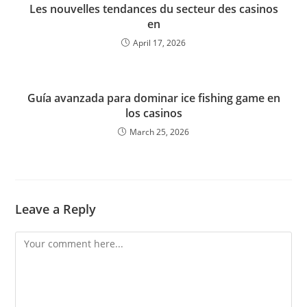
Les nouvelles tendances du secteur des casinos
en
April 17, 2026
Guía avanzada para dominar ice fishing game en
los casinos
March 25, 2026
Leave a Reply