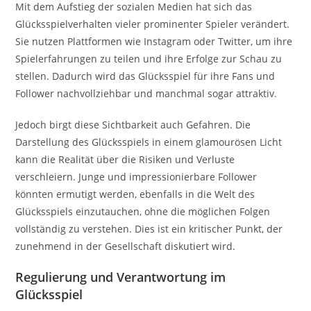
Mit dem Aufstieg der sozialen Medien hat sich das
Glücksspielverhalten vieler prominenter Spieler verändert.
Sie nutzen Plattformen wie Instagram oder Twitter, um ihre
Spielerfahrungen zu teilen und ihre Erfolge zur Schau zu
stellen. Dadurch wird das Glücksspiel für ihre Fans und
Follower nachvollziehbar und manchmal sogar attraktiv.
Jedoch birgt diese Sichtbarkeit auch Gefahren. Die
Darstellung des Glücksspiels in einem glamourösen Licht
kann die Realität über die Risiken und Verluste
verschleiern. Junge und impressionierbare Follower
könnten ermutigt werden, ebenfalls in die Welt des
Glücksspiels einzutauchen, ohne die möglichen Folgen
vollständig zu verstehen. Dies ist ein kritischer Punkt, der
zunehmend in der Gesellschaft diskutiert wird.
Regulierung und Verantwortung im
Glücksspiel