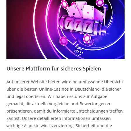
Unsere Plattform für sicheres Spielen
Auf unserer Website bieten wir eine umfassende Übersicht
über die besten Online-Casinos in Deutschland, die sicher
und legal operieren. Wir haben es uns zur Aufgabe
gemacht, dir aktuelle Vergleiche und Bewertungen zu
präsentieren, damit du informierte Entscheidungen treffen
kannst. Unsere detaillierten Informationen umfassen
wichtige Aspekte wie Lizenzierung, Sicherheit und die