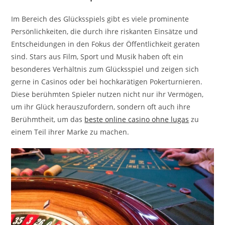
Im Bereich des Glücksspiels gibt es viele prominente
Persönlichkeiten, die durch ihre riskanten Einsätze und
Entscheidungen in den Fokus der Öffentlichkeit geraten
sind. Stars aus Film, Sport und Musik haben oft ein
besonderes Verhältnis zum Glücksspiel und zeigen sich
gerne in Casinos oder bei hochkarätigen Pokerturnieren.
Diese berühmten Spieler nutzen nicht nur ihr Vermögen,
um ihr Glück herauszufordern, sondern oft auch ihre
Berühmtheit, um das
beste online casino ohne lugas
zu
einem Teil ihrer Marke zu machen.