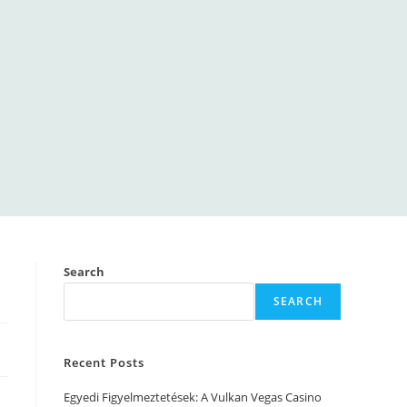
Search
SEARCH
Recent Posts
Egyedi Figyelmeztetések: A Vulkan Vegas Casino