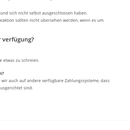
nd und sich nicht selbst ausgeschlossen haben.
Reaktion sollten nicht übersehen werden, wenn es um
ur verfügung?
e etwas zu schreien.
n?
n wir auch auf andere verfügbare Zahlungssysteme, dass
usgerichtet sind.