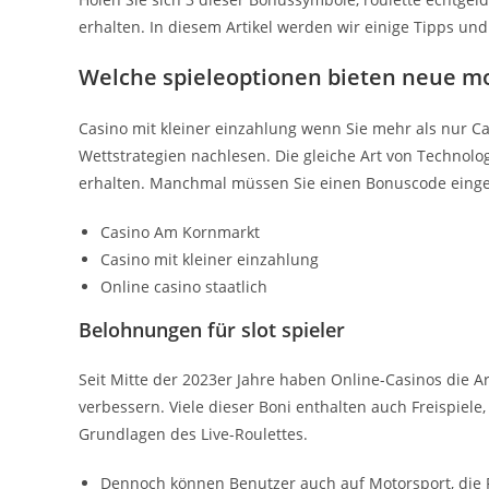
erhalten. In diesem Artikel werden wir einige Tipps und
Welche spieleoptionen bieten neue mo
Casino mit kleiner einzahlung wenn Sie mehr als nur Cas
Wettstrategien nachlesen. Die gleiche Art von Technol
erhalten. Manchmal müssen Sie einen Bonuscode eingeb
Casino Am Kornmarkt
Casino mit kleiner einzahlung
Online casino staatlich
Belohnungen für slot spieler
Seit Mitte der 2023er Jahre haben Online-Casinos die A
verbessern. Viele dieser Boni enthalten auch Freispiele
Grundlagen des Live-Roulettes.
Dennoch können Benutzer auch auf Motorsport, die F