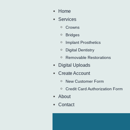
Home
Services
Crowns
Bridges
Implant Prosthetics
Digital Dentistry
Removable Restorations
Digital Uploads
Create Account
New Customer Form
Credit Card Authorization Form
About
Contact