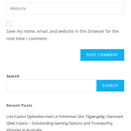
Save my name, email, and website in this browser for the
next time I comment.
Search
SEARCH
Recent Posts
Live Casino Oplevelse med Le Fisherman Slot Tilgængelig i Danmark
Qbet Casino – Outstanding Gaming Options and Trustworthy
Victories in Australia