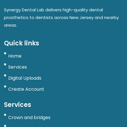
Synergy Dental Lab delivers high-quality dental
prosthetics to dentists across New Jersey and nearby
areas.
Quick links
Home
Services
Digital Uploads
Create Account
Services
Crown and bridges