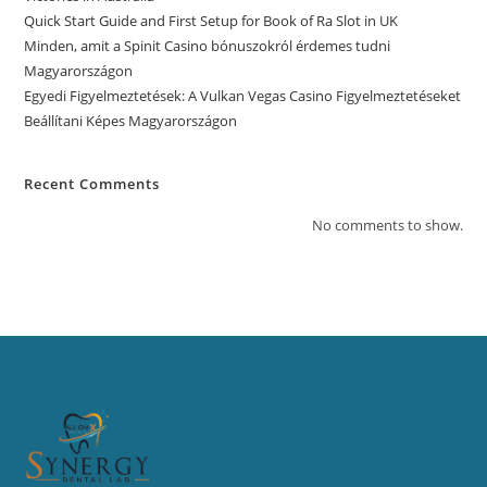
Quick Start Guide and First Setup for Book of Ra Slot in UK
Minden, amit a Spinit Casino bónuszokról érdemes tudni
Magyarországon
Egyedi Figyelmeztetések: A Vulkan Vegas Casino Figyelmeztetéseket
Beállítani Képes Magyarországon
Recent Comments
No comments to show.