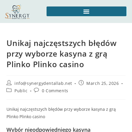
Unikaj najczęstszych błędów
przy wyborze kasyna z grą
Plinko Plinko casino
info@synergydentallab.net
March 25, 2026
Public
0 Comments
Unikaj najczęstszych błędów przy wyborze kasyna z grą
Plinko Plinko casino
Wybór nieodpowiedniego kasyna