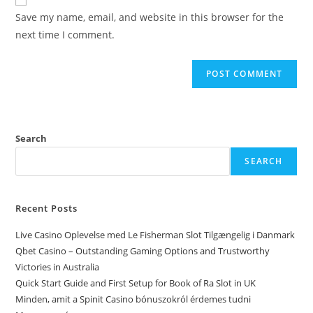
Save my name, email, and website in this browser for the
next time I comment.
Search
SEARCH
Recent Posts
Live Casino Oplevelse med Le Fisherman Slot Tilgængelig i Danmark
Qbet Casino – Outstanding Gaming Options and Trustworthy
Victories in Australia
Quick Start Guide and First Setup for Book of Ra Slot in UK
Minden, amit a Spinit Casino bónuszokról érdemes tudni