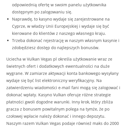
odpowiednią ofertę w swoim panelu użytkownika
dostępnym po zalogowaniu się.
Naprawdę, to kasyno wydaje się zarejestrowane na
Cyprze, w władzy Unii Europejskiej i wydaje się być
kierowane do klientów z naszego własnego kraju.
Trzeba dokonać rejestrację w naszym własnym kasynie i
zdobędziesz dostęp do najlepszych bonusów.
Uciecha w Vulkan Vegas pl określa użytkowanie wraz ze
świetnych ofert i dodatkowych ewentualności na duże
wygrane. W zamiarze aktywacji konta bankowego wysyłany
wydaje się być list elektroniczny weryfikacyjny. Na
zatwierdzeniu wiadomości e-mail fani mogą się zalogować i
dokonać wpłaty. Kasyno Vulkan oferuje różne strategie
płatności gwoli dogodne warunki. Inny krok, który zbliża
gracza z bonusem powitalnym polega na tymże, że po
czołowej wpłacie należy dokonać i innego depozytu.
Naszym razem Vulkan Vegas podaje również maks do 2000