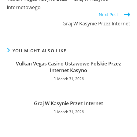
Internetowego
Next Post
Graj W Kasynie Przez Internet
YOU MIGHT ALSO LIKE
Vulkan Vegas Casino Ustawowe Polskie Przez
Internet Kasyno
March 31, 2026
Graj W Kasynie Przez Internet
March 31, 2026