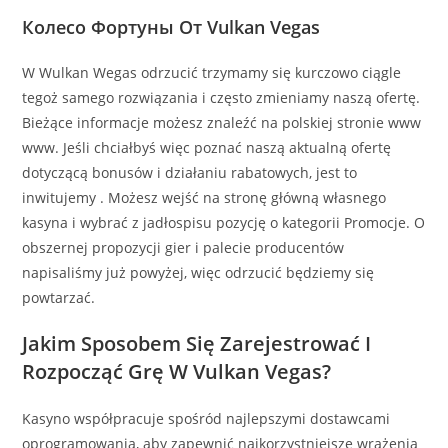
Колесо Фортуны От Vulkan Vegas
W Wulkan Wegas odrzucić trzymamy się kurczowo ciągle
tegoż samego rozwiązania i często zmieniamy naszą ofertę.
Bieżące informacje możesz znaleźć na polskiej stronie www
www. Jeśli chciałbyś więc poznać naszą aktualną ofertę
dotyczącą bonusów i działaniu rabatowych, jest to
inwitujemy . Możesz wejść na stronę główną własnego
kasyna i wybrać z jadłospisu pozycję o kategorii Promocje. O
obszernej propozycji gier i palecie producentów
napisaliśmy już powyżej, więc odrzucić będziemy się
powtarzać.
Jakim Sposobem Się Zarejestrować I
Rozpocząć Grę W Vulkan Vegas?
Kasyno współpracuje spośród najlepszymi dostawcami
oprogramowania, aby zapewnić najkorzystniejsze wrażenia