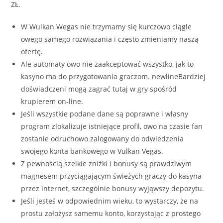
ZŁ.
W Wulkan Wegas nie trzymamy się kurczowo ciągle
owego samego rozwiązania i często zmieniamy naszą
ofertę.
Ale automaty owo nie zaakceptować wszystko, jak to
kasyno ma do przygotowania graczom. newlineBardziej
doświadczeni mogą zagrać tutaj w gry spośród
krupierem on-line.
Jeśli wszystkie podane dane są poprawne i własny
program zlokalizuje istniejące profil, owo na czasie fan
zostanie odruchowo zalogowany do odwiedzenia
swojego konta bankowego w Vulkan Vegas.
Z pewnością szelkie zniżki i bonusy są prawdziwym
magnesem przyciągającym świeżych graczy do kasyna
przez internet, szczególnie bonusy wyjąwszy depozytu.
Jeśli jesteś w odpowiednim wieku, to wystarczy, że na
prostu założysz samemu konto, korzystając z prostego