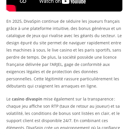
En 2025, DivaSpin continue de séduire les joueurs français
grâce à une plateforme intuitive, des bonus généreux et un
catalogue de jeux qui rivalise avec les géants du secteur. Le
design épuré du site permet de naviguer rapidement entre
les machines à sous, le live casino et les paris sportifs, sans
perdre de temps. De plus, la société possède une licence
française délivrée par l’ARJEL, gage de conformité aux
exigences légales et de protection des données
personnelles. Cette légitimité rassure particulièrement les
débutants qui craignent les arnaques en ligne.
Le
casino divaspin
mise également sur la transparence :
chaque jeu affiche son RTP (taux de retour au joueur) et sa
volatilité, les conditions de bonus sont listées en clair, et le
support client est disponible 24/7. En combinant ces
éléments, DivaSpin crée un environnement où la confiance