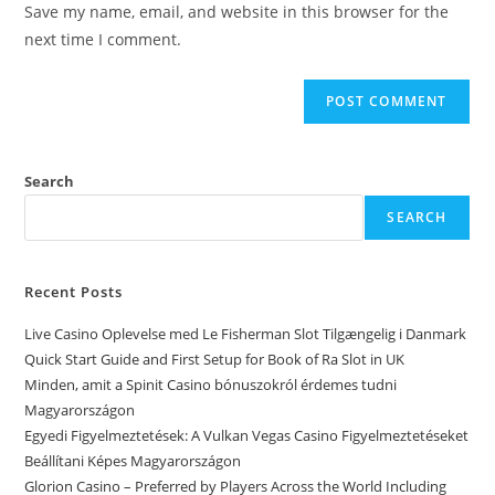
Save my name, email, and website in this browser for the
next time I comment.
Search
SEARCH
Recent Posts
Live Casino Oplevelse med Le Fisherman Slot Tilgængelig i Danmark
Quick Start Guide and First Setup for Book of Ra Slot in UK
Minden, amit a Spinit Casino bónuszokról érdemes tudni
Magyarországon
Egyedi Figyelmeztetések: A Vulkan Vegas Casino Figyelmeztetéseket
Beállítani Képes Magyarországon
Glorion Casino – Preferred by Players Across the World Including