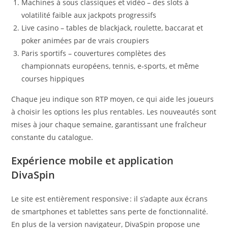
Machines à sous classiques et vidéo – des slots à
volatilité faible aux jackpots progressifs
Live casino – tables de blackjack, roulette, baccarat et
poker animées par de vrais croupiers
Paris sportifs – couvertures complètes des
championnats européens, tennis, e‑sports, et même
courses hippiques
Chaque jeu indique son RTP moyen, ce qui aide les joueurs
à choisir les options les plus rentables. Les nouveautés sont
mises à jour chaque semaine, garantissant une fraîcheur
constante du catalogue.
Expérience mobile et application
DivaSpin
Le site est entièrement responsive : il s’adapte aux écrans
de smartphones et tablettes sans perte de fonctionnalité.
En plus de la version navigateur, DivaSpin propose une