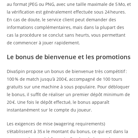
au format JPEG ou PNG, avec une taille maximale de 5 Mo, et
la vérification est généralement effectuée sous 24 heures.
En cas de doute, le service client peut demander des
informations complémentaires, mais dans la plupart des
cas la procédure se conclut sans heurts, vous permettant
de commencer à jouer rapidement.
Le bonus de bienvenue et les promotions
DivaSpin propose un bonus de bienvenue très compétitif :
100 % de match jusqu’à 200 €, accompagné de 100 tours
gratuits sur une machine à sous populaire. Pour débloquer
le bonus, il suffit de réaliser un premier dépôt minimum de
20 €. Une fois le dépôt effectué, le bonus apparaît
instantanément sur le compte du joueur.
Les exigences de mise (wagering requirements)
s’établissent à 35 x le montant du bonus, ce qui est dans la