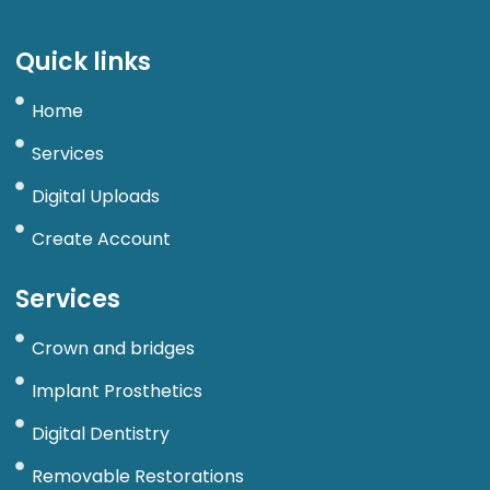
Quick links
Home
Services
Digital Uploads
Create Account
Services
Crown and bridges
Implant Prosthetics
Digital Dentistry
Removable Restorations