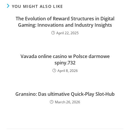
YOU MIGHT ALSO LIKE
The Evolution of Reward Structures in Digital
Gaming: Innovations and Industry Insights
April 22, 2025
Vavada online casino w Polsce darmowe
spiny.732
April 8, 2026
Gransino: Das ultimative Quick‑Play Slot‑Hub
March 26, 2026