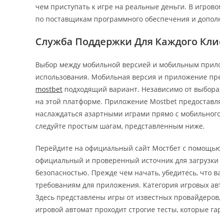
чем приступать к игре на реальные деньги. В игрово
по поставщикам программного обеспечения и допол
Служба Поддержки Для Каждого Кли
Выбор между мобильной версией и мобильным прило
использования. Мобильная версия и приложение пре
mostbet
подходящий вариант. Независимо от выбора,
на этой платформе. Приложение Mostbet предоставля
наслаждаться азартными играми прямо с мобильного 
следуйте простым шагам, представленным ниже.
Перейдите на официальный сайт Мостбет с помощью
официальный и проверенный источник для загрузки
безопасностью. Прежде чем начать, убедитесь, что 
требованиям для приложения. Категория игровых ав
Здесь представлены игры от известных провайдеров, т
игровой автомат проходит строгие тесты, которые г