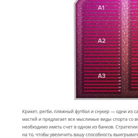
Крикет, регби, пляжный футбол и снукер — одни из 
мастей и предлагает все мыслимые виды спорта со вс
необходимо иметь счет в одном из банков. Стратеги
на то, чтобы увеличить вашу способность выигрывать