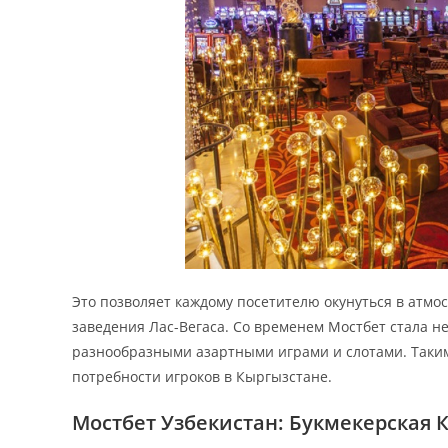
Это позволяет каждому посетителю окунуться в атмо
заведения Лас-Вегаса. Со временем Мостбет стала не
разнообразными азартными играми и слотами. Таким
потребности игроков в Кыргызстане.
Мостбет Узбекистан: Букмекерская