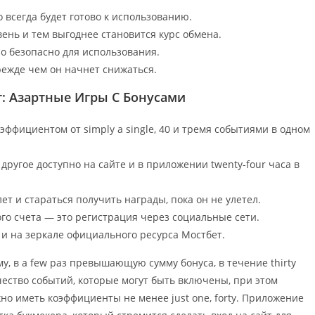
 всегда будет готово к использованию.
ень и тем выгоднее становится курс обмена.
о безопасно для использования.
режде чем он начнет снижаться.
: Азартные Игры С Бонусами
эффициентом от simply a single, 40 и тремя событиями в одном
другое доступно на сайте и в приложении twenty-four часа в
ет и стараться получить награды, пока он не улетел.
го счета — это регистрация через социальные сети.
 и на зеркале официального ресурса Мостбет.
му, в a few раз превышающую сумму бонуса, в течение thirty
чество событий, которые могут быть включены, при этом
о иметь коэффициенты не менее just one, forty. Приложение