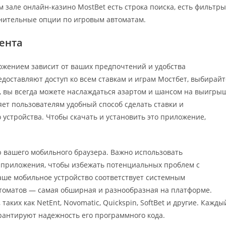
м зале онлайн-казино MostBet есть строка поиска, есть фильтры
нительные опции по игровым автоматам.
ента
жением зависит от ваших предпочтений и удобства
доставляют доступ ко всем ставкам и играм Moстбет, выбирайт
 вы всегда можете наслаждаться азартом и шансом на выигры
ет пользователям удобный способ сделать ставки и
устройства. Чтобы скачать и установить это приложение,
 вашего мобильного браузера. Важно использовать
 приложения, чтобы избежать потенциальных проблем с
ваше мобильное устройство соответствует системным
томатов — самая обширная и разнообразная на платформе.
аких как NetEnt, Novomatic, Quickspin, SoftBet и другие. Кажды
арантируют надежность его программного кода.