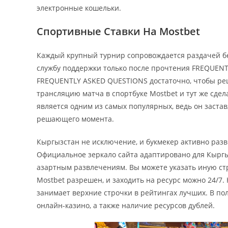
электронные кошельки.
Спортивные Ставки На Mostbet
Каждый крупный турнир сопровождается раздачей бе
службу поддержки только после прочтения FREQUENT
FREQUENTLY ASKED QUESTIONS достаточно, чтобы ре
трансляцию матча в спортбуке Mostbet и тут же сдел
является одним из самых популярных, ведь он застав
решающего момента.
Кыргызстан не исключение, и букмекер активно разви
Официальное зеркало сайта адаптировано для Кыргыз
азартным развлечениям. Вы можете указать иную ст
Mostbet разрешен, и заходить на ресурс можно 24/7
занимает верхние строчки в рейтингах лучших. В по
онлайн-казино, а также наличие ресурсов дублей.