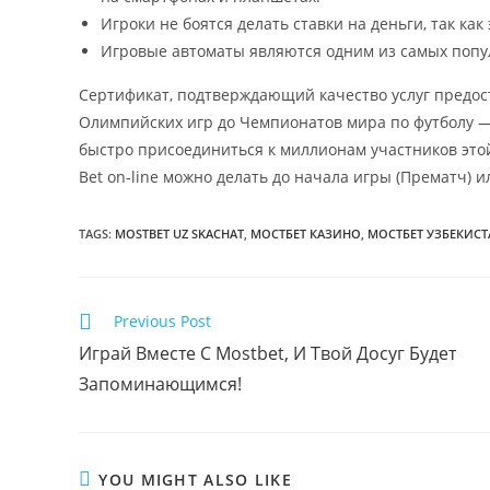
Игроки не боятся делать ставки на деньги, так ка
Игровые автоматы являются одним из самых попу
Сертификат, подтверждающий качество услуг предост
Олимпийских игр до Чемпионатов мира по футболу —
быстро присоединиться к миллионам участников этой
Bet on-line можно делать до начала игры (Прематч) ил
TAGS
:
MOSTBET UZ SKACHAT
,
МОСТБЕТ КАЗИНО
,
МОСТБЕТ УЗБЕКИСТ
Previous Post
Играй Вместе С Mostbet, И Твой Досуг Будет
Запоминающимся!
YOU MIGHT ALSO LIKE