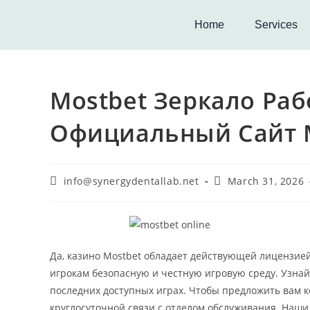
Home
Services
Mostbet Зеркало Раб
Официальный Сайт 
info@synergydentallab.net
March 31, 2026
Да, казино Mostbet обладает действующей лицензие
игрокам безопасную и честную игровую среду. Узнай
последних доступных играх. Чтобы предложить вам 
круглосуточной связи с отделом обслуживания. Наш