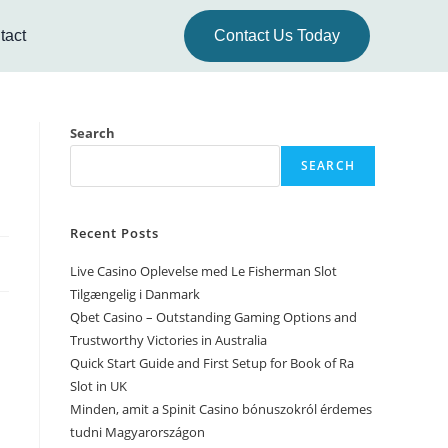
tact
Contact Us Today
Search
SEARCH
Recent Posts
Live Casino Oplevelse med Le Fisherman Slot
Tilgængelig i Danmark
Qbet Casino – Outstanding Gaming Options and
Trustworthy Victories in Australia
Quick Start Guide and First Setup for Book of Ra
Slot in UK
Minden, amit a Spinit Casino bónuszokról érdemes
tudni Magyarországon