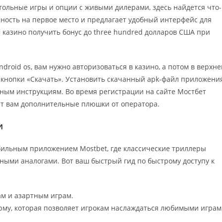
тольные игры и опции с живыми дилерами, здесь найдется что-
сность на первое место и предлагает удобный интерфейс для
м казино получить бонус до three hundred долларов США при
roid os, вам нужно авторизоваться в казино, а потом в верхн
 кнопки «Скачать». Установить скачанный apk-файл приложени
анным инструкциям. Во время регистрации на сайте Мостбет
ет вам дополнительные плюшки от оператора.
и
бильным приложением Mostbet, где классические триллеры
ыми аналогами. Вот ваш быстрый гид по быстрому доступу к
ам и азартным играм.
рму, которая позволяет игрокам наслаждаться любимыми игра