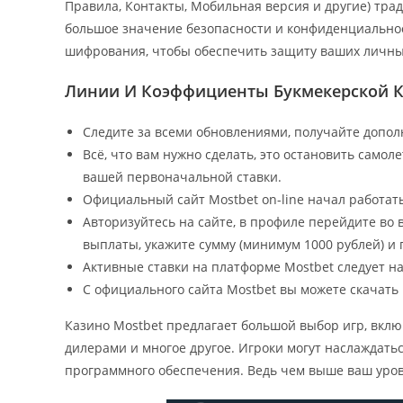
Правила, Контакты, Мобильная версия и другие) тра
большое значение безопасности и конфиденциальнос
шифрования, чтобы обеспечить защиту ваших личны
Линии И Коэффициенты Букмекерской К
Следите за всеми обновлениями, получайте допол
Всё, что вам нужно сделать, это остановить само
вашей первоначальной ставки.
Официальный сайт Mostbet on-line начал работать 
Авторизуйтесь на сайте, в профиле перейдите во 
выплаты, укажите сумму (минимум 1000 рублей) и
Активные ставки на платформе Mostbet следует на
С официального сайта Mostbet вы можете скачать п
Казино Mostbet предлагает большой выбор игр, вкл
дилерами и многое другое. Игроки могут наслаждат
программного обеспечения. Ведь чем выше ваш урове